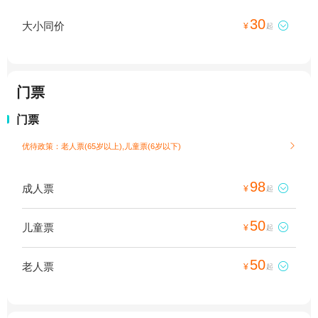
30
大小同价

¥
起
门票
门票
优待政策：老人票(65岁以上),儿童票(6岁以下)

98
成人票

¥
起
50
儿童票

¥
起
50
老人票

¥
起