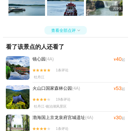
共9张
查看全部点评

看了该景点的人还看了
40
镜心园
(4A)
¥
起
1条评论


牡丹江
53
火山口国家森林公园
(4A)
¥
起
19条评论


牡丹江·镜泊湖风景区
30
渤海国上京龙泉府宫城遗址
(4A)
¥
起
1条评论

