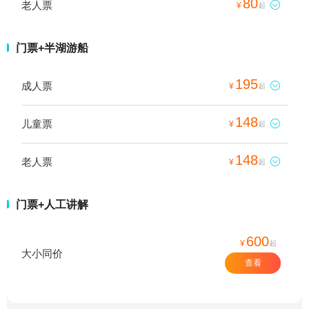
80
老人票

¥
起
门票+半湖游船
195
成人票

¥
起
148
儿童票

¥
起
148
老人票

¥
起
门票+人工讲解
600
¥
起
大小同价
查看