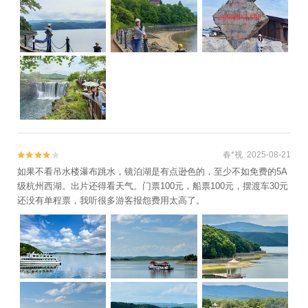
春*视 2025-08-21


如果不看吊水楼瀑布跳水，镜泊湖是有点逊色的，至少不如免费的5A
级杭州西湖。出片还得看天气。门票100元，船票100元，摆渡车30元
还没有单程票，我听很多游客报怨费用太高了。