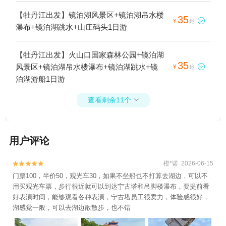
【牡丹江出发】镜泊湖风景区+镜泊湖吊水楼
35

¥
起
瀑布+镜泊湖跳水+山庄码头1日游
【牡丹江出发】火山口国家森林公园+镜泊湖
35
风景区+镜泊湖吊水楼瀑布+镜泊湖跳水+镜

¥
起
泊湖游船1日游
查看剩余11个

用户评论
橙*诺 2026-06-15


门票100，半价50，观光车30，如果不坐船也不打算去湖边，可以不
用买观光车票，步行很近就可以到达宁古塔和吊脚楼瀑布，要提前看
好表演时间，能够观看各种表演，宁古塔员工很卖力，体验感很好，
湖感觉一般，可以去湖边散散步，也不错