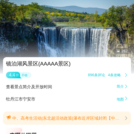


262
镜泊湖风景区(AAAAA景区)
4.4
896条评论
4条攻略

分
不错
查看景点简介及开放时间
简介


牡丹江市宁安市
地图

中、高考生活动|东北超活动政策|瀑布近岸区域封闭【中、高考生活动】2026年6月27日-2026年9月13日期间，2026年全国应届中、高考生凭身份证及准考证或录取通知书(原件、复印件或电子版)免门票进入镜泊湖景区，其他项目正常收费。需携带本人有效身份证及2026年全国应届中、高考生准考证或录取通知书(原件、复印件或电子版)，景区现场核实，方可享受此活动。(提示有效期2026/7/2至2026/9/13)【东北超活动政策】优惠政策：镜泊湖风景区、火山口国家森林公园、三道关国家森林公园，免入园门票。三个景区可选任意一个景区，仅限一次。优惠时间：2026年6月10日至10月31日优惠人群：1、指定地区市民：辽宁省、吉林省、黑龙江省和内蒙古自治区的游客。2、赛事工作人员：东北超运动员、裁判员等工作人员。入园方式：1、指定地区市民：持本人有效身份证+观赛票根，至景区检票口核验入园；2、赛事工作人员：持本人身份证+赛事专属有效工作证件，核验入园。(提示有效期2026/7/2至2026/10/31)【瀑布近岸区域封闭】近期强降雨天气致使瀑布近岸区域临时封闭，为保障游览安全，游客可乘坐观光车或步行前往瀑布站，驻足观瀑桥，隔岸远眺磅礴的吊水楼瀑布盛景。(提示有效期2026/7/31至2026/8/31)
