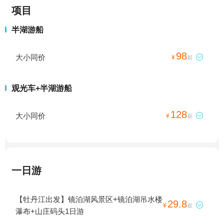
项目
半湖游船
98
大小同价

¥
起
观光车+半湖游船
128
大小同价

¥
起
一日游
【牡丹江出发】镜泊湖风景区+镜泊湖吊水楼
29.8

¥
起
瀑布+山庄码头1日游