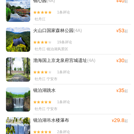
40
镜心园
(4A)
¥
起
1条评论


牡丹江
53
火山口国家森林公园
(4A)
¥
起
19条评论


牡丹江·镜泊湖风景区
30
渤海国上京龙泉府宫城遗址
(4A)
¥
起
1条评论


牡丹江·宁安市
35
镜泊湖跳水
¥
起
1条评论


牡丹江·宁安市
29.8
镜泊湖吊水楼瀑布
¥
起
2条评论

