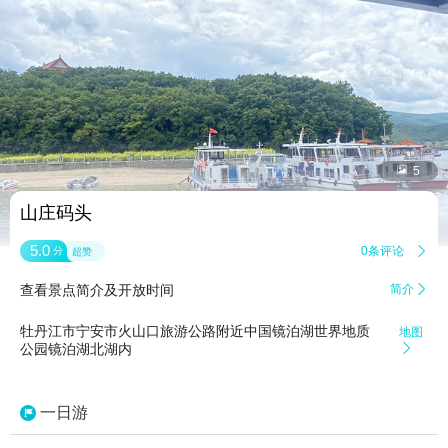


5
山庄码头
5.0
0条评论

分
超赞
查看景点简介及开放时间
简介

牡丹江市宁安市火山口旅游公路附近中国镜泊湖世界地质
地图
公园镜泊湖北湖内

一日游