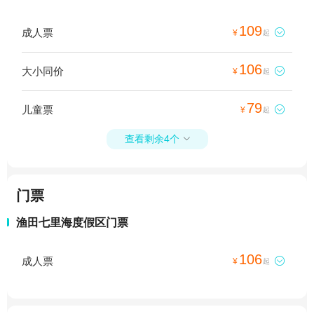
109
成人票

¥
起
106
大小同价

¥
起
79
儿童票

¥
起
查看剩余4个

门票
渔田七里海度假区门票
106
成人票

¥
起