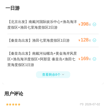
一日游
【北京出发】南戴河国际娱乐中心+渔岛海洋
398

¥
起
度假区+渔田七里海度假区2日游
128
【秦皇岛出发】渔田七里海度假区1日游

¥
起
【秦皇岛出发】南戴河仙螺岛+黄金海岸风景
169
区+渔岛海洋度假区+阿那亚·秦皇岛+渔田七

¥
起
里海度假区1日游
查看剩余8个

用户评论
l*0 2026-07-02

