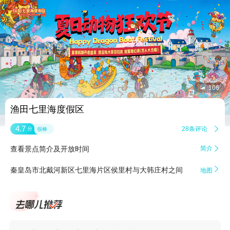


106
渔田七里海度假区
4.7
28条评论

分
很棒
查看景点简介及开放时间
简介


秦皇岛市北戴河新区七里海片区侯里村与大韩庄村之间
地图