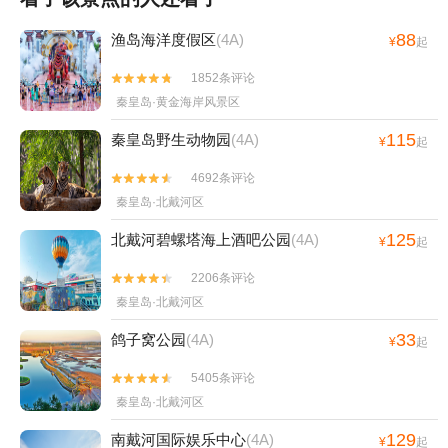
88
渔岛海洋度假区
(4A)
¥
起
1852条评论


秦皇岛·黄金海岸风景区
115
秦皇岛野生动物园
(4A)
¥
起
4692条评论


秦皇岛·北戴河区
125
北戴河碧螺塔海上酒吧公园
(4A)
¥
起
2206条评论


秦皇岛·北戴河区
33
鸽子窝公园
(4A)
¥
起
5405条评论


秦皇岛·北戴河区
129
南戴河国际娱乐中心
(4A)
¥
起