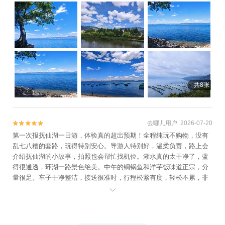
共8张
去哪儿用户 2026-07-20


第一次报抚仙湖一日游，体验真的超出预期！全程纯玩不购物，没有
乱七八糟的套路，玩得特别安心。导游人特别好，温柔负责，路上会
介绍抚仙湖的小故事，拍照也会帮忙找机位。湖水真的太干净了，蓝
得很通透，环湖一路景色绝美。中午的铜锅鱼和洋芋饭味道正宗，分
量很足。车子干净整洁，接送很准时，行程松紧有度，轻松不累，非
常适合上班族和家庭出游，已经推荐给朋友了！
