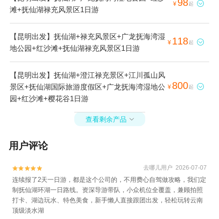
98

¥
起
滩+抚仙湖禄充风景区1日游
【昆明出发】抚仙湖+禄充风景区+广龙抚海湾湿
118

¥
起
地公园+红沙滩+抚仙湖禄充风景区1日游
【昆明出发】抚仙湖+澄江禄充景区+江川孤山风
800
景区+抚仙湖国际旅游度假区+广龙抚海湾湿地公

¥
起
园+红沙滩+樱花谷1日游
查看剩余产品

用户评论
去哪儿用户 2026-07-07


连续报了2天一日游，都是这个公司的，不用费心自驾做攻略，我们定
制抚仙湖环湖一日路线。资深导游带队，小众机位全覆盖，兼顾拍照
打卡、湖边玩水、特色美食，新手懒人直接跟团出发，轻松玩转云南
顶级淡水湖