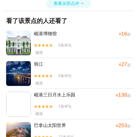
查看全部点评

看了该景点的人还看了
16
岘港博物馆
¥
起
0条评论


岘港
27
韩江
¥
起
0条评论


岘港
138
岘港三日月水上乐园
¥
起
1条评论


岘港
253
巴拿山太阳世界
¥
起
72条评论