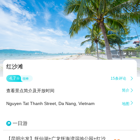


14
红沙滩
4.7
15条评论

分
很棒
查看景点简介及开放时间
简介


Nguyen Tat Thanh Street, Da Nang, Vietnam
地图
一日游
【昆明出发】抚仙湖+广龙抚海湾湿地公园+红沙