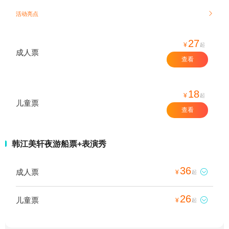
活动亮点

27
¥
起
成人票
查看
18
¥
起
儿童票
查看
韩江美轩夜游船票+表演秀
36
成人票

¥
起
26
儿童票

¥
起