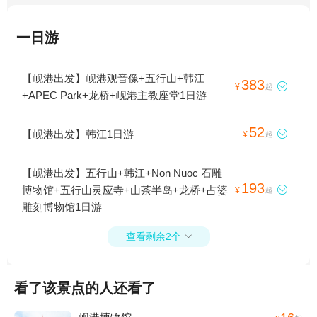
一日游
【岘港出发】岘港观音像+五行山+韩江
383

¥
起
+APEC Park+龙桥+岘港主教座堂1日游
52
【岘港出发】韩江1日游

¥
起
【岘港出发】五行山+韩江+Non Nuoc 石雕
193
博物馆+五行山灵应寺+山茶半岛+龙桥+占婆

¥
起
雕刻博物馆1日游
查看剩余2个

看了该景点的人还看了