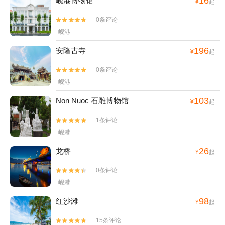
16
岘港博物馆
¥
起
0条评论


岘港
196
安隆古寺
¥
起
0条评论


岘港
103
Non Nuoc 石雕博物馆
¥
起
1条评论


岘港
26
龙桥
¥
起
0条评论


岘港
98
红沙滩
¥
起
15条评论

