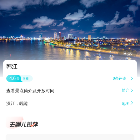


10
韩江
4.6
0条评论

分
很棒
查看景点简介及开放时间
简介


汉江，岘港
地图