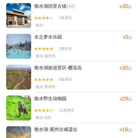
30
衡水湖闾里古镇
(4A)
¥
起
7条评论


衡水
0
水之梦水乐园
¥
起
3条评论


衡水·冀州市
30
衡水湖旅游景区-樱花岛
¥
起
0条评论


衡水·冀州市
29
衡水野生动物园
¥
起
11条评论


衡水·武邑
16
衡水湖·冀州古城遗址
¥
起