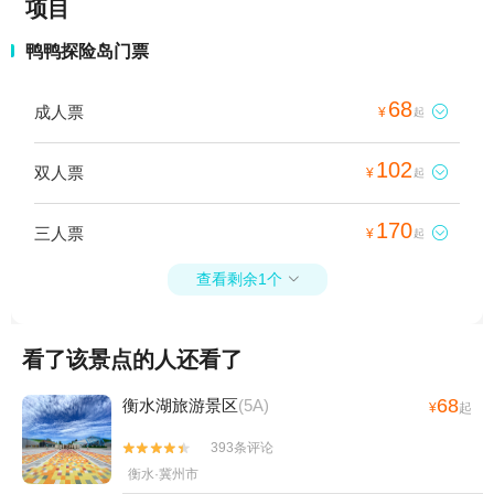
项目
鸭鸭探险岛门票
68
成人票

¥
起
102
双人票

¥
起
170
三人票

¥
起
查看剩余1个

看了该景点的人还看了
68
衡水湖旅游景区
(5A)
¥
起
393条评论


衡水·冀州市