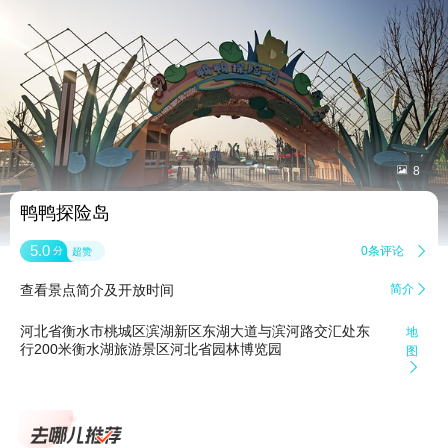


8
鸭鸭探险岛
5.0
0条评论

分
超赞
查看景点简介及开放时间
简介

河北省衡水市桃城区滨湖新区东湖大道与滨河路交汇处东
地
行200米衡水湖旅游景区河北省园林博览园
图
