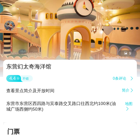


9
东营幻太奇海洋馆
4.4
0条评论

分
不错
查看景点简介及开放时间
简介

东营市东营区西四路与宾泰路交叉路口往西北约100米(油
地图
城广场西侧约50米)

门票