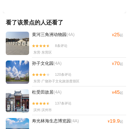
看了该景点的人还看了
25
黄河三角洲动物园
(4A)
¥
起
8条评论


东营·东营区
70
孙子文化园
(4A)
¥
起
120条评论


东营·广饶孙子文化旅游度假区
45
杜受田故居
(4A)
¥
起
137条评论


滨州·滨州市
19.9
寿光林海生态博览园
(4A)
¥
起