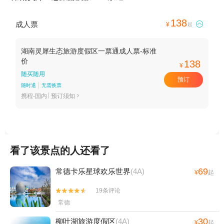
138
成人票

¥
起
湖南灵犀生态旅游度假区一票通成人票-标准
价
138
¥
随买随用
预订
随时退
无需换票
携程-国内
预订须知

看了该景点的人还看了
69
常德卡乐星球欢乐世界
(4A)
¥
起
19条评论


常德
30
柳叶湖旅游度假区
(4A)
¥
起