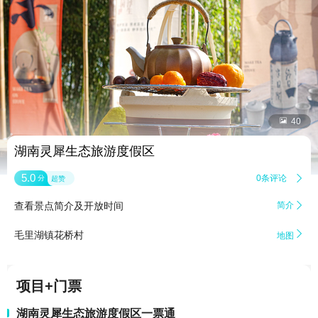


40
湖南灵犀生态旅游度假区
5.0
0条评论

分
超赞
查看景点简介及开放时间
简介


毛里湖镇花桥村
地图
项目+门票
湖南灵犀生态旅游度假区一票通