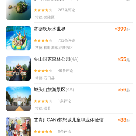
267条评论


常德·武陵区
399
常德欢乐水世界
¥
起
732条评论


常德·柳叶湖旅游度假区
55
夹山国家森林公园
(4A)
¥
起
49条评论


常德·石门县
56
城头山旅游景区
(4A)
¥
起
1条评论


常德·澧县
88
艾肯(I CAN)梦想城儿童职业体验馆
¥
起
0条评论

