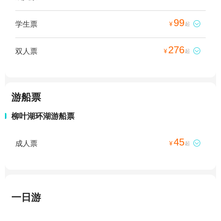
99
学生票

¥
起
276
双人票

¥
起
游船票
柳叶湖环湖游船票
45
成人票

¥
起
一日游