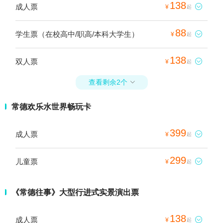
138
成人票

¥
起
88
学生票（在校高中/职高/本科大学生）

¥
起
138
双人票

¥
起
查看剩余2个

常德欢乐水世界畅玩卡
399
成人票

¥
起
299
儿童票

¥
起
《常德往事》大型行进式实景演出票
138
成人票

¥
起