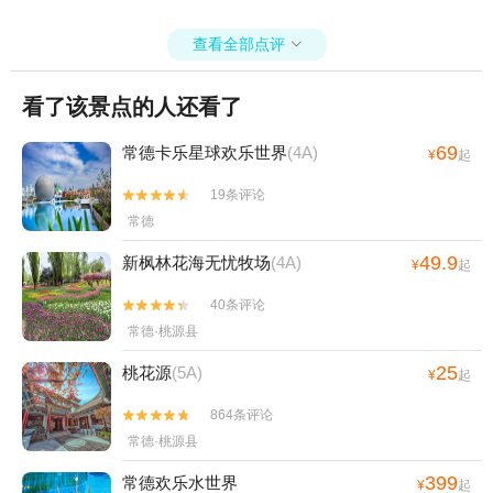
查看全部点评

看了该景点的人还看了
69
常德卡乐星球欢乐世界
(4A)
¥
起
19条评论


常德
49.9
新枫林花海无忧牧场
(4A)
¥
起
40条评论


常德·桃源县
25
桃花源
(5A)
¥
起
864条评论


常德·桃源县
399
常德欢乐水世界
¥
起