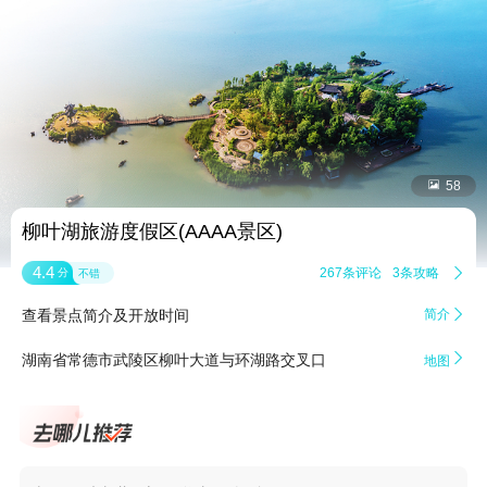


58
柳叶湖旅游度假区(AAAA景区)
4.4
267条评论
3条攻略

分
不错
查看景点简介及开放时间
简介


湖南省常德市武陵区柳叶大道与环湖路交叉口
地图