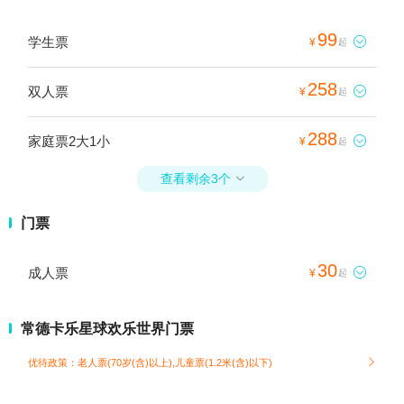
99
学生票

¥
起
258
双人票

¥
起
288
家庭票2大1小

¥
起
查看剩余3个

门票
30
成人票

¥
起
常德卡乐星球欢乐世界门票
优待政策：老人票(70岁(含)以上),儿童票(1.2米(含)以下)
