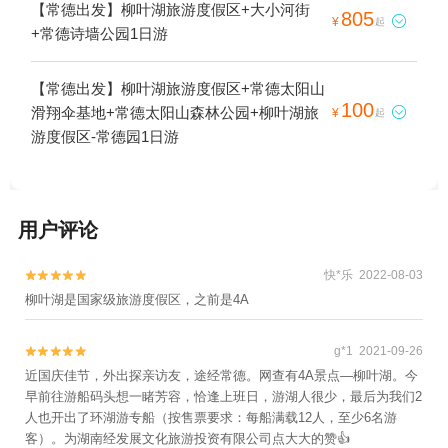
【常德出发】柳叶湖旅游度假区+大小河街
805

¥
起
+常德诗墙公园1日游
【常德出发】柳叶湖旅游度假区+常德太阳山
100
滑翔伞基地+常德太阳山森林公园+柳叶湖旅

¥
起
游度假区-常德园1日游
用户评论
快*乐 2022-08-03


柳叶湖是国家级旅游度假区，之前是4A
g*1 2021-09-26


近国庆佳节，外出探亲访友，途经常德。网查有4A景点—柳叶湖。今
早前往游船码头想一睹芳容，恰逢上班日，游湖人很少，最后为我们2
人也开出了环湖游专船（按售票要求：每船满载12人，至少6名游
客）。为湖南经发展文化旅游投资有限公司点大大的赞👍