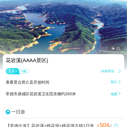


21
花岩溪(AAAA景区)
3.8
14条评论

分
一般
查看景点简介及开放时间
简介


常德市鼎城区花岩溪卫生院东侧约260米
地图
一日游
504
【常德出发】花岩溪+桃花源+桃花源古镇1日游

¥
起