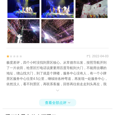
t*1 2022-04-03


极度差评，四个小时没找到景区核心。从常德市出发，按照导航开到
了一片农田，给景区打电话说要要用百度导航到大门，不能用去哪的
地址，绕山找大门，到了就是个牌楼，服务中心没有人，有一个小牌
景区服务中心往里4.5公里，继续转各种弯道，再发现一处服务中心，
依然没人，看不到景区，再联系客服，回答再往前走走到头再左，我
说怎么这么复杂，客服笑了，说我们就这样。看没有路问周边生活的

老百姓，我问景区到底在哪，老大爷回答：哈哈。 这种是怎么评上4A
的？？？？
查看全部点评
