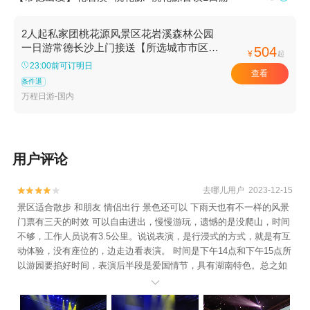
2人起私家团桃花源风景区花岩溪森林公园
一日游常德长沙上门接送【所选城市市区免
504
¥
起
费上门接送，方便快捷，省时省力（时间可
23:00前可订明日
查看
微调）】
条件退
万程日游-国内
用户评论
去哪儿用户 2023-12-15


景区适合散步 和朋友 情侣出行 景色还可以 下雨天也有不一样的风景
门票有三天的时效 可以自由进出，慢慢游玩，遗憾的是没爬山，时间
不够，工作人员说有3.5公里。说说表演，是行浸式的方式，就是有互
动体验，没有座位的，边走边看表演。 时间是下午14点和下午15点所
以游园要掐好时间，表演后半段是爱国情节，具有湖南特色。总之如
果买了票就好好去体验。
