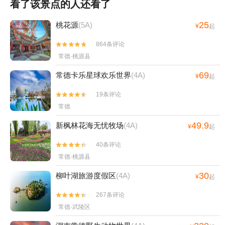
看了该景点的人还看了
25
桃花源
(5A)
¥
起
864条评论


常德·桃源县
69
常德卡乐星球欢乐世界
(4A)
¥
起
19条评论


常德
49.9
新枫林花海无忧牧场
(4A)
¥
起
40条评论


常德·桃源县
30
柳叶湖旅游度假区
(4A)
¥
起
267条评论


常德·武陵区