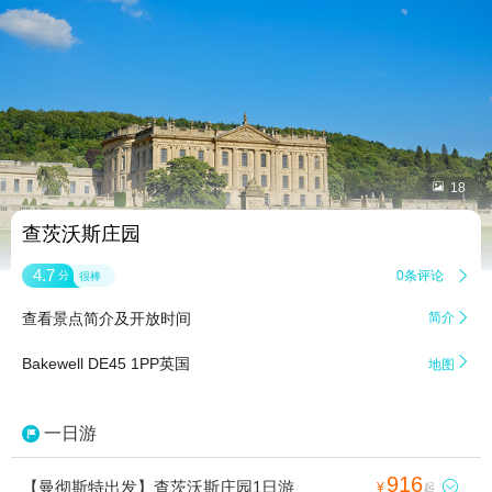


18
查茨沃斯庄园
4.7
0条评论

分
很棒
查看景点简介及开放时间
简介


Bakewell DE45 1PP英国
地图
一日游
916
【曼彻斯特出发】查茨沃斯庄园1日游

¥
起