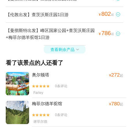
802
【伦敦出发】查茨沃斯庄园1日游

¥
起
【曼彻斯特出发】峰区国家公园+查茨沃斯庄园
786

¥
起
+梅菲尔德羊驼馆1日游
查看剩余产品

看了该景点的人还看了
272
奥尔顿塔
¥
起
0条评论


Farley
780
梅菲尔德羊驼馆
¥
起
0条评论


谢菲尔德