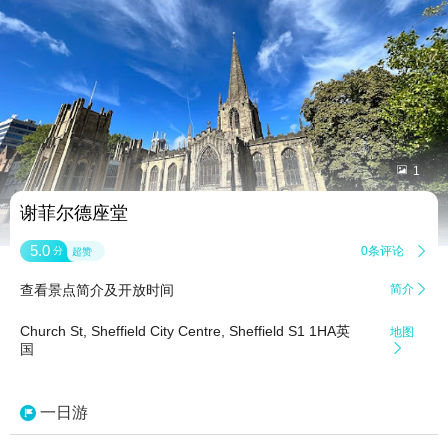


1
谢菲尔德座堂
5.0
0条评论

分
超赞
查看景点简介及开放时间
简介

Church St, Sheffield City Centre, Sheffield S1 1HA英
地图
国

一日游