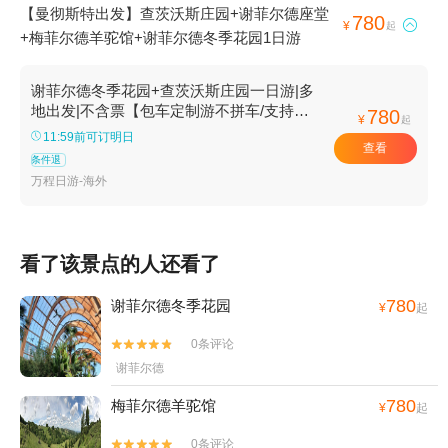
【曼彻斯特出发】查茨沃斯庄园+谢菲尔德座堂
780

¥
起
+梅菲尔德羊驼馆+谢菲尔德冬季花园1日游
谢菲尔德冬季花园+查茨沃斯庄园一日游|多
地出发|不含票【包车定制游不拼车/支持日
780
¥
起
定制】
11:59前可订明日
查看
条件退
万程日游-海外
看了该景点的人还看了
780
谢菲尔德冬季花园
¥
起
0条评论


谢菲尔德
780
梅菲尔德羊驼馆
¥
起
0条评论

