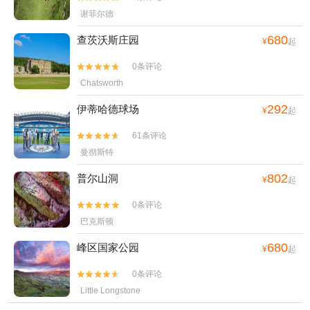
谢菲尔德
680
查茨沃斯庄园
¥
起
0条评论


Chatsworth
292
伊蒂哈德球场
¥
起
61条评论


曼彻斯特
802
普尔山洞
¥
起
0条评论


巴克斯顿
680
峰区国家公园
¥
起
0条评论


Little Longstone