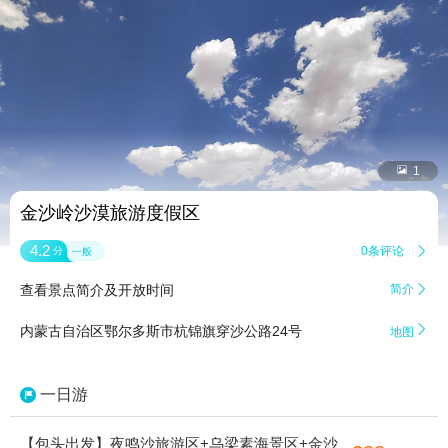


1
金沙岭沙漠旅游度假区
4.2
0条评论

分
一般
查看景点简介及开放时间
简介


内蒙古自治区鄂尔多斯市杭锦旗穿沙公路24号
地图
一日游
【包头出发】夜鸣沙旅游区+乌梁素海景区+金沙