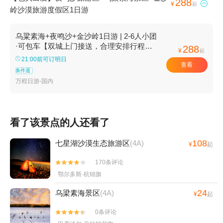
288

¥
起
岭沙漠旅游度假区1日游
乌粱素海+夜鸣沙+金沙岭1日游 | 2-6人小团
·可包车【双城上门接送，合理安排行程，
288
¥
起
保证全程无购物，随走随停，轻松自由】
21:00前可订明日
查看
条件退
万程日游-国内
看了该景点的人还看了
108
七星湖沙漠生态旅游区
(4A)
¥
起
170条评论


鄂尔多斯·杭锦旗
24
乌梁素海景区
(4A)
¥
起
0条评论

