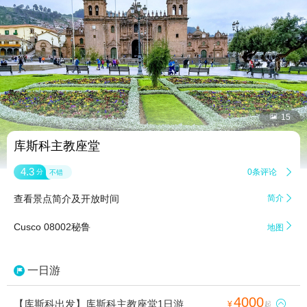


15
库斯科主教座堂
4.3
0条评论

分
不错
查看景点简介及开放时间
简介


Cusco 08002秘鲁
地图
一日游
4000
【库斯科出发】库斯科主教座堂1日游

¥
起