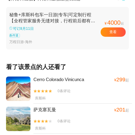
秘鲁+库斯科包车一日游|专车|可定制行程
【全程管家服务无缝对接，行程前后都有保
4000
¥
起
障】
可订8月11日
查看
条件退
万程日游-海外
看了该景点的人还看了
299
Cerro Colorado Vinicunca
¥
起
0条评论


库斯科
201
萨克塞瓦曼
¥
起
0条评论


库斯科