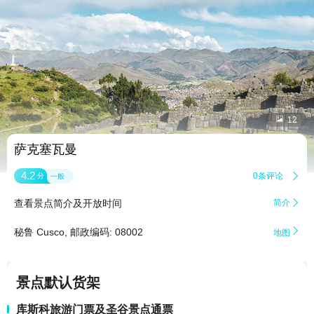


12
萨克塞瓦曼
4.2
0条评论

分
一般
查看景点简介及开放时间
简介


秘鲁 Cusco, 邮政编码: 08002
地图
景点默认货架
库斯科旅游门票及圣谷景点通票