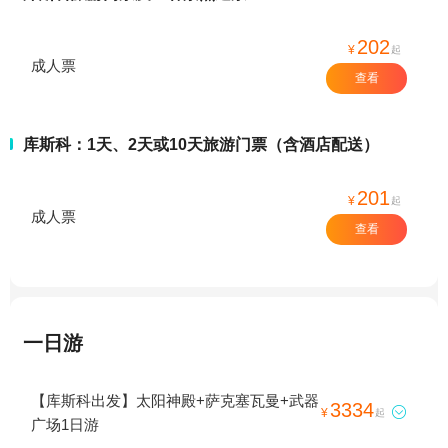
202
¥
起
成人票
查看
库斯科：1天、2天或10天旅游门票（含酒店配送）
201
¥
起
成人票
查看
一日游
【库斯科出发】太阳神殿+萨克塞瓦曼+武器
3334

¥
起
广场1日游