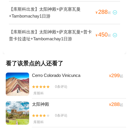
【库斯科出发】太阳神殿+萨克塞瓦曼
288

¥
起
+Tambomachay1日游
【库斯科出发】太阳神殿+萨克塞瓦曼+普卡
450

¥
起
普卡拉遗址+Tambomachay1日游
看了该景点的人还看了
299
Cerro Colorado Vinicunca
¥
起
0条评论


库斯科
288
太阳神殿
¥
起
0条评论


库斯科