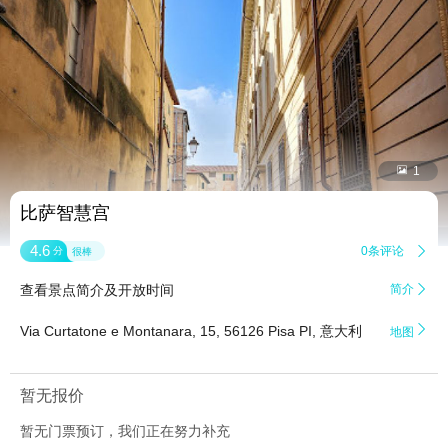


1
比萨智慧宫
4.6
0条评论

分
很棒
查看景点简介及开放时间
简介


Via Curtatone e Montanara, 15, 56126 Pisa PI, 意大利
地图
暂无报价
暂无门票预订，我们正在努力补充