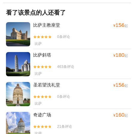
看了该景点的人还看了
156
比萨主教座堂
¥
起
0条评论


比萨
180
比萨斜塔
¥
起
463条评论


比萨
156
圣若望洗礼堂
¥
起
0条评论


比萨
160
奇迹广场
¥
起
21条评论


比萨