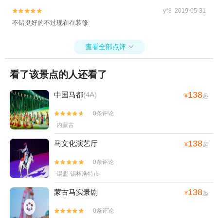
y*8 2019-05-31


不错挺好的不过现在在装修
查看全部点评

看了该景点的人还看了
138
中国马都
(4A)
¥
起
0条评论


内蒙古
138
马文化演艺厅
¥
起
0条评论


锡盟·锡林浩特市
138
蒙古马实景剧
¥
起
0条评论

