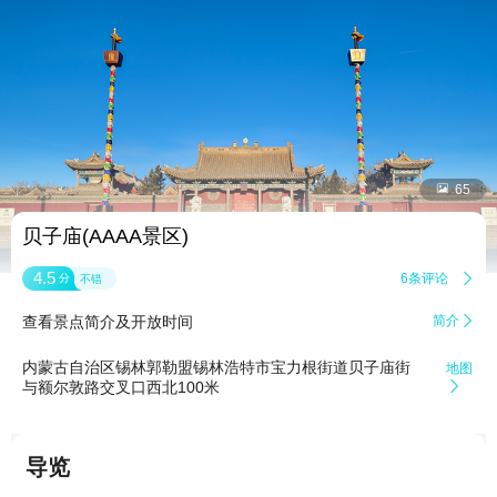


65
贝子庙(AAAA景区)
4.5
6条评论

分
不错
查看景点简介及开放时间
简介

内蒙古自治区锡林郭勒盟锡林浩特市宝力根街道贝子庙街
地图
与额尔敦路交叉口西北100米

导览