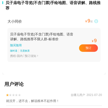
贝子庙电子导览(不含门票)手绘地图、语音讲解、路线推
荐
9
大小同价

¥
起
贝子庙电子导览(不含门票)手绘地图、语音
讲解、路线推荐不限人群-标准价
9
¥
随买随用
预订
随时退
无需换票
携程-国内
预订须知

用户评论
去哪儿用户 2021-07-20


就没开，进不去，解说根本不起作用！