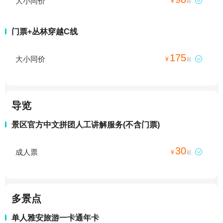
大小同价

¥
起
门票+丛林穿越C线
175
大小同价

¥
起
导览
景区官方中文拼团人工讲解服务(不含门票)
30
成人票

¥
起
多景点
单人雅安旅游一卡通年卡