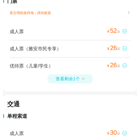
门票
茶文明的发祥地；
优待政策

52
成人票

¥
起
26
成人票（雅安市民专享）

¥
起
26
优待票（儿童/学生）

¥
起
查看剩余1个

交通
单程索道
30
成人票

¥
起