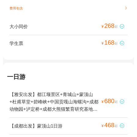
费用包含

268
大小同价

¥
起
168
学生票

¥
起
一日游
【雅安出发】都江堰景区+青城山+蒙顶山
680
+杜甫草堂+碧峰峡+中国贡嘎山海螺沟+成都

¥
起
动物园+泸定桥+成都大熊猫繁育研究基地
+金沙遗址博物馆+青城后山+燕子沟风景区
+牛背山+成都本地玩乐+熊猫谷+雅安本地玩
468
【成都出发】蒙顶山1日游

¥
起
乐+牛背山国际露营地+荥经牛背山星辰营地1