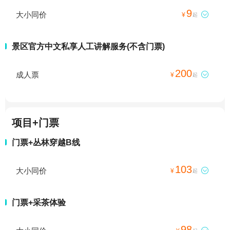
9
大小同价

¥
起
景区官方中文私享人工讲解服务(不含门票)
200
成人票

¥
起
项目+门票
门票+丛林穿越B线
103
大小同价

¥
起
门票+采茶体验
98