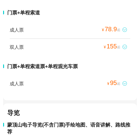
门票+单程索道
78.9
成人票

¥
起
155
双人票

¥
起
门票+单程索道票+单程观光车票
95
成人票

¥
起
导览
蒙顶山电子导览(不含门票)手绘地图、语音讲解、路线推
荐