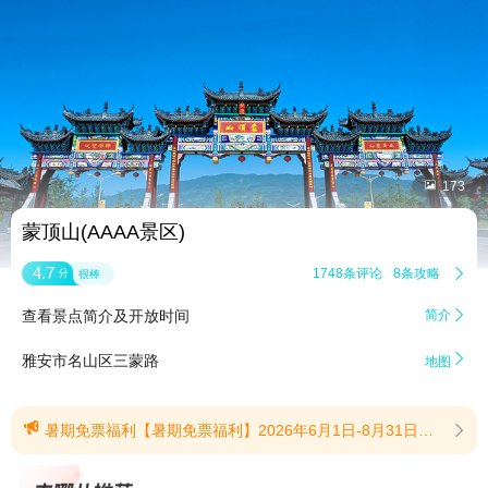


173
蒙顶山(AAAA景区)
4.7
1748条评论
8条攻略

分
很棒
查看景点简介及开放时间
简介


雅安市名山区三蒙路
地图

暑期免票福利【暑期免票福利】2026年6月1日-8月31日，全国16周岁(含)以下学生,凭本人有效证件即可免票入园。全国16岁以上中学生及大学生(电大、夜大、成人教育、研究生等除外)，凭本人有效证件享门票半价优惠。(提示有效期2026/6/1至2026/8/31)
