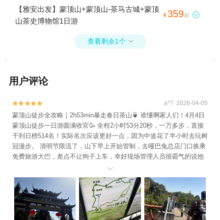
日游
【雅安出发】蒙顶山+蒙顶山-茶马古城+蒙顶
359

¥
起
山茶史博物馆1日游
查看剩余1个

用户评论
a*7 2026-04-05


蒙顶山徒步全攻略｜2h53min暴走春日茶山🍵 谁懂啊家人们！4月4日
蒙顶山徒步一日游圆满收官🥳 全程2小时53分20秒，一万多步，直接
干到日榜514名！实际名次应该更好一点，因为中途花了半小时去玩树
冠漫步。 清明节限流了，山下早上开始管制，去哑巴兔总店门口换乘
免费旅游大巴，差点不让狗子上车，幸好现场管理人员很霸气的说他
负责，让我们上车了，倒是来回折腾，到了山上都11点了。很建议蒙

顶山提前规划限流方案，然后提前通知到各个酒店和网络，让去的人
可以提前规划好，不然都堵在山下调头也很麻烦。 打卡点是从巨型茶
壶广场出发，一路都有指示牌很清晰，就是挺晒的，路上补给点也
多，价格也不太贵，都能接受，从凌云台过一半到万亩茶园就开始上
坡，个人觉得茶花园到天仙池最陡感觉挺远，娃歇了好几回，之后距