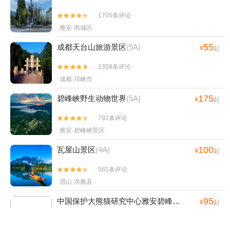
1705条评论


雅安·雨城区
55
成都天台山旅游景区
(5A)
¥
起
1358条评论


成都·邛崃市
175
碧峰峡野生动物世界
(5A)
¥
起
792条评论


雅安·碧峰峡景区
100
瓦屋山景区
(4A)
¥
起
581条评论


眉山·洪雅县
95
中国保护大熊猫研究中心雅安碧峰峡基地
¥
起
8条评论

