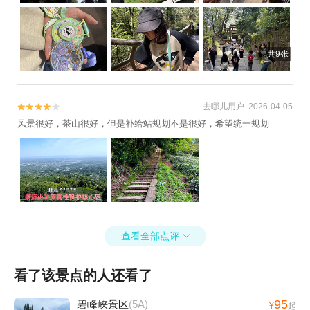
离都不太长了，整体来说还算友好。 主要是打卡的徽章吊着，小朋友
也能冲，上山爬上去，下山缆车，成都周边春游直接锁死蒙顶山！ ✅
全程耗时：2h53min（含拍照玩树冠漫步和休息，纯徒步时间约2小
共9张
时） ✅ 出行准备：舒适运动鞋+补水+防晒+方便脱的衣服+狗子要拴
绳 ✅ 隐藏福利：集章兑换超可爱纪念章，狗子可以坐缆车哦。 ✅树冠
漫步b线很简单，只有一条滑索，想挑战自己还是挺值得尝试一下，但
是有个坑，滑出去哗啦一下，回来得又腿着回去，小朋友本来还想尝
去哪儿用户 2026-04-05


试c线，走回去之后就不想了…… 春日的茶山里暴走，把烦恼丢在每
风景很好，茶山很好，但是补给站规划不是很好，希望统一规划
一步的台阶上，把春天和阳光装进口袋里。 小朋友说下次目标：冲进
日榜前100！
查看全部点评

看了该景点的人还看了
95
碧峰峡景区
(5A)
¥
起