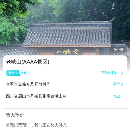


46
老峨山(AAAA景区)
4.6
155条评论

分
很棒
查看景点简介及开放时间
简介


四川省眉山市丹棱县张场镇峨山村
地图
暂无报价
暂无门票预订，我们正在努力补充