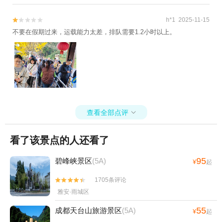
h*1 2025-11-15


不要在假期过来，运载能力太差，排队需要1.2小时以上。
查看全部点评

看了该景点的人还看了
95
碧峰峡景区
(5A)
¥
起
1705条评论


雅安·雨城区
55
成都天台山旅游景区
(5A)
¥
起