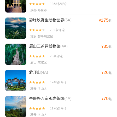
1358条评论


成都·邛崃市
175
碧峰峡野生动物世界
(5A)
¥
起
792条评论


雅安·碧峰峡景区
35
眉山三苏祠博物馆
(4A)
¥
起
78条评论


眉山·东坡区
26
蒙顶山
(4A)
¥
起
1748条评论


雅安·名山县
70
牛碾坪万亩观光茶园
(4A)
¥
起
1176条评论


雅安·名山县