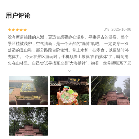
用户评论
J*8 2025-10-06


没有摩肩接踵的人潮，更适合想要静心漫步、寻幽探古的游客。整个
景区植被茂密，空气清新，是一个天然的“洗肺”氧吧。 一定要穿一双
舒适的登山鞋，部分路段台阶较滑。带上水和一些零食，以便随时补
充体力。 今天在景区游玩时，手机顺着山坡就“自由落体”了，瞬间消
失在山林里。自己尝试寻找完全是“大海捞针”，抱着一丝希望联系了景
区管理处。没想到响应速度极快，几位工作人员立刻带着工具赶到现

场。他们非常专业，仔细询问了我掉落的位置，然后毫不犹豫地下去
寻找。这两位大哥非常有经验，不顾险阻，耐心下到山间，最终帮我
成功寻回! 这次经历让我看到了景区的专业与高效，以及工作人员的责
任心。衷心感谢!