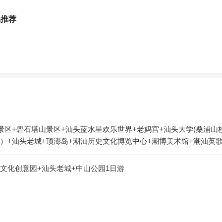
线推荐
景区+礐石塔山景区+汕头蓝水星欢乐世界+老妈宫+汕头大学(桑浦山
）+汕头老城+顶澎岛+潮汕历史文化博览中心+潮博美术馆+潮汕英歌
文化创意园+汕头老城+中山公园1日游