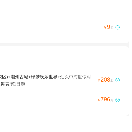
9

¥
起
校区)+潮州古城+绿梦欢乐世界+汕头中海度假村
208

¥
起
舞表演1日游
796

¥
起