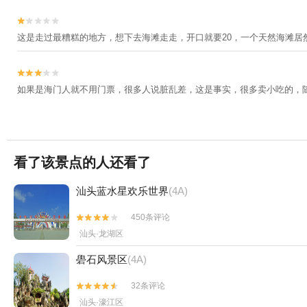


这是走过最糟糕的地方，想下去海滩走走，开口就要20，一个天然海滩


如果是海门人就不用门票，很多人说脏乱差，这是事实，很多卖小吃的，
看了该景点的人还看了
汕头蓝水星欢乐世界
(4A)
450条评论


汕头·龙湖区
礐石风景区
(4A)
32条评论


汕头·濠江区