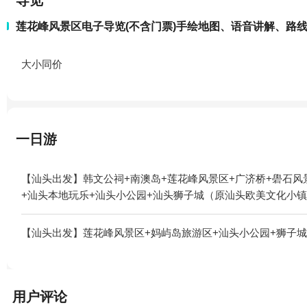
导览
莲花峰风景区电子导览(不含门票)手绘地图、语音讲解、路
大小同价
一日游
【汕头出发】韩文公祠+南澳岛+莲花峰风景区+广济桥+礐石风
+汕头本地玩乐+汕头小公园+汕头狮子城（原汕头欧美文化小镇
【汕头出发】莲花峰风景区+妈屿岛旅游区+汕头小公园+狮子城
用户评论