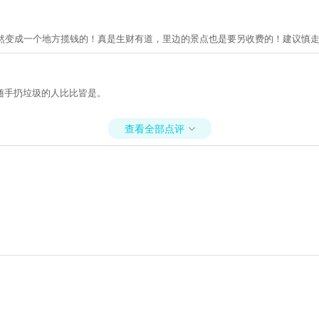
居然变成一个地方揽钱的！真是生财有道，里边的景点也是要另收费的！建议慎
随手扔垃圾的人比比皆是。
查看全部点评
