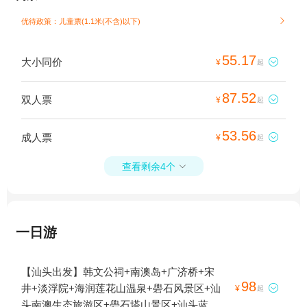
优待政策：儿童票(1.1米(不含)以下)

55.17
大小同价

¥
起
87.52
双人票

¥
起
53.56
成人票

¥
起
查看剩余4个

一日游
【汕头出发】韩文公祠+南澳岛+广济桥+宋
98
井+淡浮院+海润莲花山温泉+礐石风景区+汕

¥
起
头南澳生态旅游区+礐石塔山景区+汕头蓝水