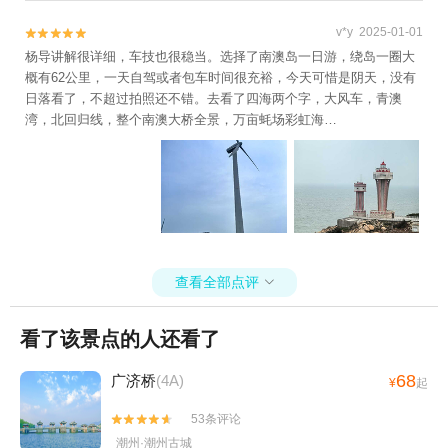
v*y 2025-01-01


杨导讲解很详细，车技也很稳当。选择了南澳岛一日游，绕岛一圈大
概有62公里，一天自驾或者包车时间很充裕，今天可惜是阴天，没有
日落看了，不超过拍照还不错。去看了四海两个字，大风车，青澳
湾，北回归线，整个南澳大桥全景，万亩蚝场彩虹海…
查看全部点评

看了该景点的人还看了
68
广济桥
(4A)
¥
起
53条评论


潮州·潮州古城