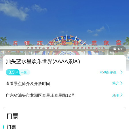


63
汕头蓝水星欢乐世界(AAAA景区)
3.9
450条评论

分
一般
查看景点简介及开放时间
简介


广东省汕头市龙湖区泰星庄泰星路12号
地图
门票
门票