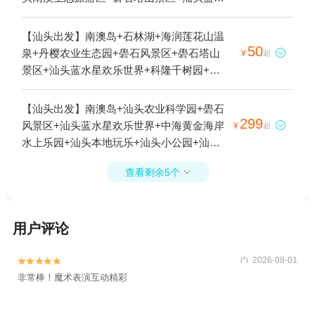
星欢乐世界+金银岛+青澳湾+总兵府+潮州古
城+汕头鸿力水上乐园+中海黄金海岸水上乐
【汕头出发】南澳岛+石林湖+海润莲花山温
园+汕头本地玩乐+南澳北回归线标志自然之
50
泉+丹樱农业生态园+礐石风景区+礐石塔山

¥
起
门+南澳大桥+汕头小公园+狮子城文化创意
景区+汕头蓝水星欢乐世界+科隆千树园+绿
园+南澳冰雪主题乐园+南澳岛蓝骑士水上运
梦欢乐世界+中海黄金海岸水上乐园+汕头小
动中心+汕头老城+后花园生态旅游村+牌坊
公园+汕头老城+汕头科技馆+潮汕历史文化
【汕头出发】南澳岛+汕头农业科学园+礐石
街+顶澎岛+南澳岛宋井1日游
博览中心+潮博美术馆(中海环宇天地馆)+潮
299
风景区+汕头蓝水星欢乐世界+中海黄金海岸

¥
起
汕华侨历史博物馆+潮汕英歌舞表演1日游
水上乐园+汕头本地玩乐+汕头小公园+汕头
老城+汕头科技馆+汕头动物园1日游
查看剩余5个

用户评论
i*i 2026-08-01


非常棒！魔术表演互动精彩