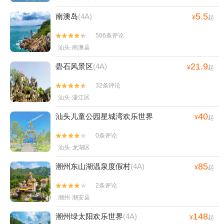
5.5
南澳岛
(4A)
¥
起
506条评论


汕头·南澳县
21.9
礐石风景区
(4A)
¥
起
32条评论


汕头·濠江区
40
汕头儿童公园星城湾欢乐世界
¥
起
0条评论


汕头·龙湖区
85
潮州东山湖温泉度假村
(4A)
¥
起
2条评论


潮州·潮安县
148
潮州绿太阳欢乐世界
(4A)
¥
起