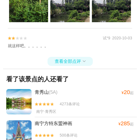
试*9 2020-10-03


就这样吧。。。。。。
查看全部点评

看了该景点的人还看了
20
青秀山
(5A)
¥
起
4273条评论


南宁·青秀区
285
南宁方特东盟神画
¥
起
500条评论

