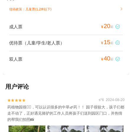
优待政策：儿童票(1.2米以下)

20
成人票

¥
起
15
优待票（儿童/学生/老人票）

¥
起
40
双人票

¥
起
用户评论
s*6 2024-08-20


药植物园很👍🏻，可以认识很多的中草🌿药！！ 园子很较大，孩子们都
走不动了，正好遇见骑驴的工作人员将孩子们送到园区门口，并热情
的帮我们拍照📸