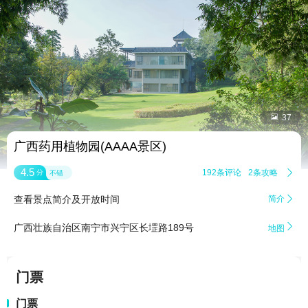


37
广西药用植物园(AAAA景区)
4.5
192条评论
2条攻略

分
不错
查看景点简介及开放时间
简介


广西壮族自治区南宁市兴宁区长堽路189号
地图
门票
门票