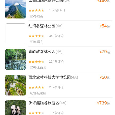
180
太白山国家森林公园
(5A)
¥
起
1393条评论


宝鸡·眉县
54
红河谷森林公园
(4A)
¥
起
342条评论


宝鸡·眉县
79
青峰峡森林公园
(4A)
¥
起
114条评论


宝鸡·太白县
50
西北农林科技大学博览园
(4A)
¥
起
209条评论


咸阳·杨凌区
739
佛坪熊猫谷旅游区
(4A)
¥
起
195条评论

