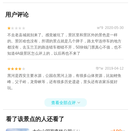
用户评论
w*9 2020-05-30


不去老县城就别来了。感觉被坑了，景区里和景区外的景色是一样
的。景区啥也没有，所谓的景点就是几个牌子，路太窄连停车的地方
都没有，去玉兰王的路连错车都错不开，50块钱门票真心不值，也不
知道4A级景区怎么评上的，以后再也不来了
华*w 2019-04-12


黑河是西安主要水源，公园在黑河上游，有很多山体资源，比如鲤鱼
峰，父子岭，龙骨峡等，还有很多历史遗迹，里头还有农家乐挺好
玩。
查看全部点评

看了该景点的人还看了