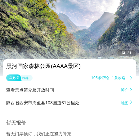


31
黑河国家森林公园(AAAA景区)
4.6
105条评论
1条攻略

分
很棒
查看景点简介及开放时间
简介


陕西省西安市周至县108国道61公里处
地图
暂无报价
暂无门票预订，我们正在努力补充