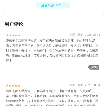
查看剩余30个

用户评论
去哪儿用户 2026-08-04


带孩子参观国家博物馆，多亏优秀的讲解员鲁老师！她讲解生动易
懂，善于把厚重历史讲得引人入胜，逻辑清晰，知识点讲解透彻。小
朋友听得十分投入，主动提问。在文物故事中感受中华历史，收获满
满。讲解耐心细致，节奏合适，强烈推荐想要深度游览国博的朋友选
择！
共9张
去哪儿用户 2026-08-04


给鲁老师五星好评！讲解员水平出众，讲解生动有趣，文史功底扎
实，对国博馆藏历史理解透彻。不机械背诵资料，结合时代背景深度
解析镇馆之宝，梳理完整历史时间线，很多拓展知识点干货满满。讲
解通俗易懂，大人听得投入。全程节奏合理，耐心回应大家的问题。