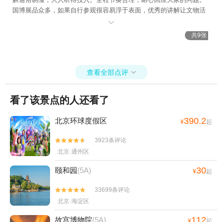
国博展品众多，如果自行参观很容易浮于表面，优秀的讲解让文物活
了起来，沉浸式感受中华五千年文明。不虚此行，非常推荐！

共9张
查看全部点评

看了该景点的人还看了
390.2
北京环球度假区
¥
起
3923条评论


北京·通州区
30
颐和园
(5A)
¥
起
33699条评论


北京·海淀区
112
故宫博物院
(5A)
¥
起