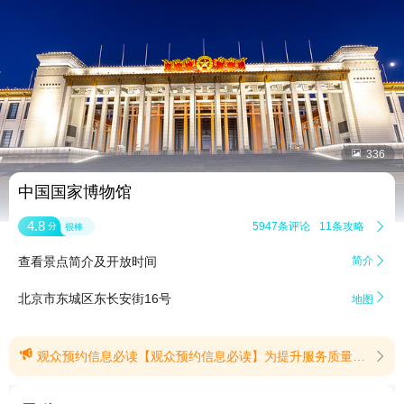


336
中国国家博物馆
4.8
5947条评论
11条攻略

分
很棒
查看景点简介及开放时间
简介


北京市东城区东长安街16号
地图

观众预约信息必读【观众预约信息必读】为提升服务质量、保护文物安全，本馆实行预约参观制度。请您阅读如下须知，明晰预约流程､参观规则及相关注意事项。祝您参观愉快！一、开放时间：本馆每日9:00-17:00(16:00停止入馆），周一闭馆（法定节假日除外）｡观众需求高峰期6月1日至10月31日延长开放至17:30(16:30停止入馆）｡二、预约规则：1.观众须使用有效身份证件完成预约账号实名认证后进行免费预约｡未满14周岁（含）的未成年人，须由成年人代为预约，并与预约人同步核验入馆｡2.每个账号每周最多预约1次，每次最多预约5人；至多添加10个常用联系人，且添加后30天内不可变更。同一证件号每月最多预约4次，每天仅可预约1次。3.预约后退票仍计入预约次数。每个证件号累积3次未履约将被限制预约30日｡用户自行注销账号后，该账号30日内将无法再次登录和重新注册｡三、预约渠道：观众可提前7日内在国家博物馆官网､国家博物馆官方预约小程序､微信小程序和微信公众号预约｡每日分为9:00-11:00､11:00-13:30､13:30-16:00（6月1日—10月31日第三时段为13:30-16:30）三个预约入馆时段，预约放票时间为每日17:00，退票截止时间为参观当日15:00｡预约成功后，系统自动发送预约成功消息通知，请妥善保存｡四、核验方式：观众凭本人预约证件原件和预约成功信息，按预约时段从北门观众参观入口有序排队核验入馆，未预约､身份证件信息不符及错过预约时段的观众将无法核验入馆｡60周岁（含）以上老人以及残障人士､现役军人､退役军人､军烈属、消防救援人员，凭本人预约证件原件､预约成功信息和优待证件，在所预约时段内从北门绿色通道核验入馆｡五、本预约须知自2025年8月1日起实施｡(提示有效期2025/11/3至2026/12/31)
