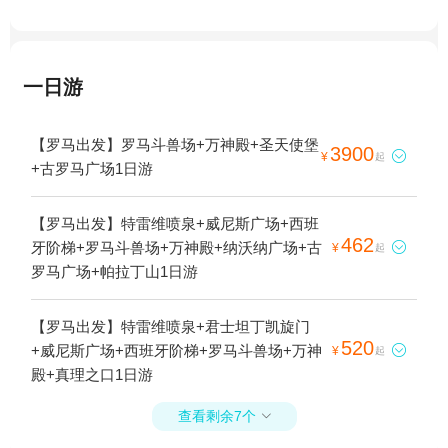
一日游
【罗马出发】罗马斗兽场+万神殿+圣天使堡
3900

¥
起
+古罗马广场1日游
【罗马出发】特雷维喷泉+威尼斯广场+西班
462
牙阶梯+罗马斗兽场+万神殿+纳沃纳广场+古

¥
起
罗马广场+帕拉丁山1日游
【罗马出发】特雷维喷泉+君士坦丁凯旋门
520
+威尼斯广场+西班牙阶梯+罗马斗兽场+万神

¥
起
殿+真理之口1日游
查看剩余7个
