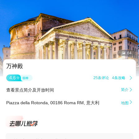


64
万神殿
4.6
25条评论
4条攻略

分
很棒
查看景点简介及开放时间
简介


Piazza della Rotonda, 00186 Roma RM, 意大利
地图