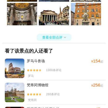
查看全部点评

看了该景点的人还看了
154
罗马斗兽场
¥
起
1300条评论


罗马
256
梵蒂冈博物馆
¥
起
260条评论


梵蒂冈