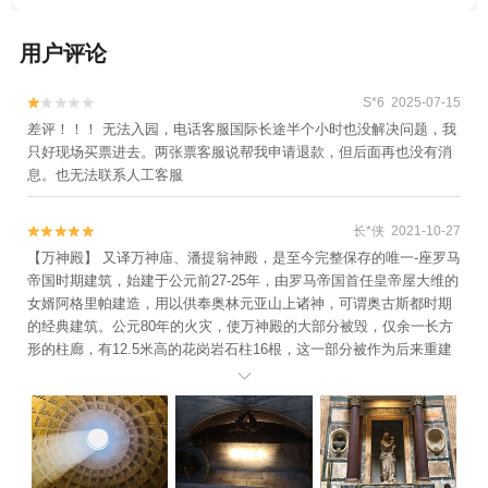
用户评论
S*6 2025-07-15


差评！！！ 无法入园，电话客服国际长途半个小时也没解决问题，我
只好现场买票进去。两张票客服说帮我申请退款，但后面再也没有消
息。也无法联系人工客服
长*侠 2021-10-27


【万神殿】 又译万神庙、潘提翁神殿，是至今完整保存的唯一-座罗马
帝国时期建筑，始建于公元前27-25年，由罗马帝国首任皇帝屋大维的
女婿阿格里帕建造，用以供奉奥林元亚山上诸神，可谓奥古斯都时期
的经典建筑。公元80年的火灾，使万神殿的大部分被毁，仅余一长方
形的柱廊，有12.5米高的花岗岩石柱16根，这一部分被作为后来重建
的。 万神殿是古罗马精湛建筑技术的典范。它是一个宽度与高度相等

的巨大圆柱体，上面覆盖着半圆形的屋顶。拉斐尔等许多著名艺术家
就葬在这里，葬在这里的还有 意大利君主专 制时期的统治者。 门
票：免费 时间：8:30-19:15 地址：Piazza della Rotonda, 00186 Rom
a RM, 意大利