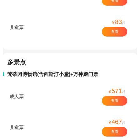
查看
83
¥
起
儿童票
查看
多景点
梵蒂冈博物馆(含西斯汀小堂)+万神殿门票
571
¥
起
成人票
查看
467
¥
起
儿童票
查看