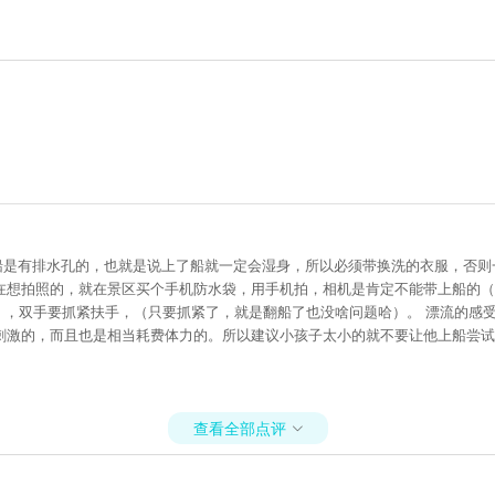
候，船是有排水孔的，也就是说上了船就一定会湿身，所以必须带换洗的衣服，否
在想拍照的，就在景区买个手机防水袋，用手机拍，相机是肯定不能带上船的（
），双手要抓紧扶手，（只要抓紧了，就是翻船了也没啥问题哈）。 漂流的感
刺激的，而且也是相当耗费体力的。所以建议小孩子太小的就不要让他上船尝试
查看全部点评
