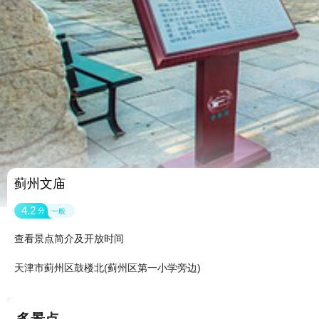
蓟州文庙
4.2
分
一般
查看景点简介及开放时间
天津市蓟州区鼓楼北(蓟州区第一小学旁边)