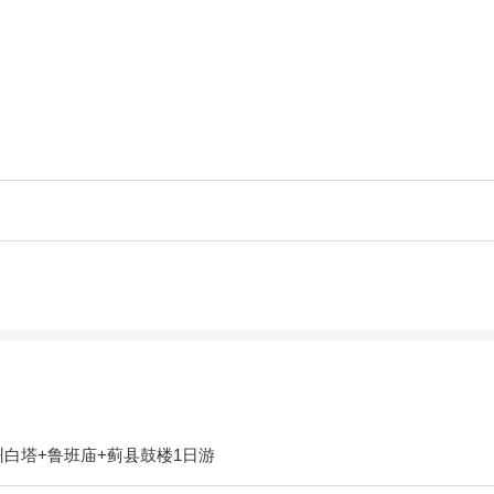
州白塔+鲁班庙+蓟县鼓楼1日游