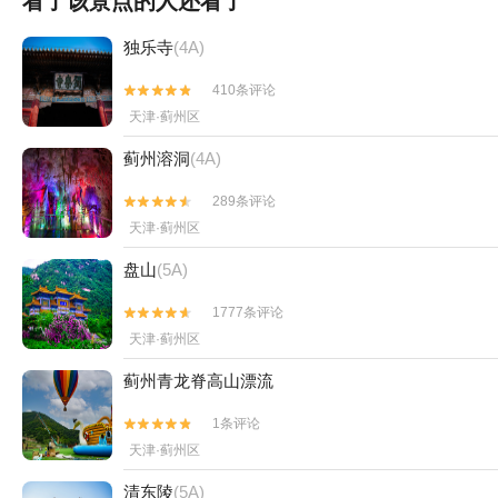
看了该景点的人还看了
独乐寺
(4A)
410条评论


天津·蓟州区
蓟州溶洞
(4A)
289条评论


天津·蓟州区
盘山
(5A)
1777条评论


天津·蓟州区
蓟州青龙脊高山漂流
1条评论


天津·蓟州区
清东陵
(5A)