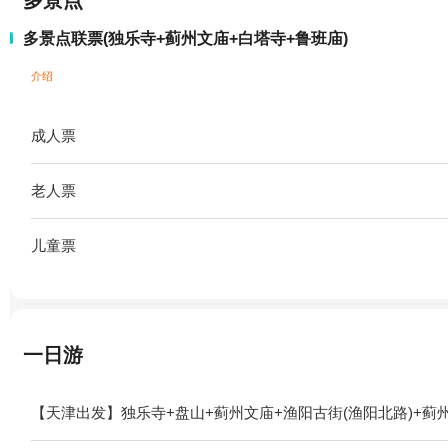
多景点
多景点联票(独乐寺+蓟州文庙+白塔寺+鲁班庙)
介绍
成人票
老人票
儿童票
一日游
【天津出发】独乐寺+盘山+蓟州文庙+渔阳古街(渔阳北路)+蓟