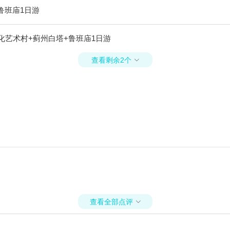
鲁班庙1日游
化艺术村+蓟州白塔+鲁班庙1日游
查看剩余2个

查看全部点评
