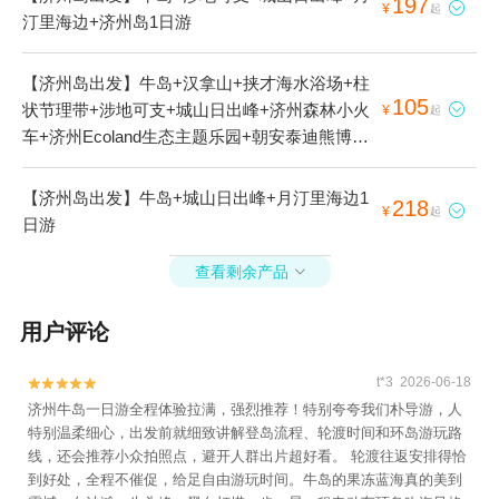
197

¥
起
汀里海边+济州岛1日游
【济州岛出发】牛岛+汉拿山+挟才海水浴场+柱
105
状节理带+涉地可支+城山日出峰+济州森林小火

¥
起
车+济州Ecoland生态主题乐园+朝安泰迪熊博物
馆+济州岛Aqua Planet水族馆+西归浦每天偶来
市场+新罗免税店(济州岛)+咸德海水浴场+休爱
【济州岛出发】牛岛+城山日出峰+月汀里海边1
218

¥
起
里自然生活公园+月汀里海边+山茶花之丘+济州
日游
实弹射击场+凯蒂猫主题馆+月汀里海边--已下线
+M1971 游艇俱乐部+史努比乐园+新昌风车海岸
查看剩余产品

道路+济州羊群牧场+涯月海岸道路1日游
用户评论
t*3 2026-06-18


济州牛岛一日游全程体验拉满，强烈推荐！特别夸夸我们朴导游，人
特别温柔细心，出发前就细致讲解登岛流程、轮渡时间和环岛游玩路
线，还会推荐小众拍照点，避开人群出片超好看。 轮渡往返安排得恰
到好处，全程不催促，给足自由游玩时间。牛岛的果冻蓝海真的美到