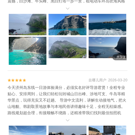
震撼，白沙滩、牛头峰、黑白灯塔一步一景，租电动车环岛吹海风格
外舒服，岛上花生冰淇淋、现捕海鲜一定要试试。朴导一路上贴心提

醒潮汐、防晒和随身物品，全程无隐形消费，讲解风趣又实在，行程
松紧适中不累人，来济州一定要冲这条牛岛线路！
共9张
去哪儿用户 2026-03-20


今天济州岛东线一日游体验满分，必须实名好评导游君贤！全程专业
贴心、安排周到，让我们轻松玩转城山日出峰、涉地可支、牛岛等精
华景点，玩得充实又不赶趟。 导游中文流利，讲解生动接地气，把火
山地貌、韩剧取景地故事与本地民俗讲得趣味十足，全程无枯燥感。
路线规划超合理，衔接顺畅不绕路，还精准带我们找到最佳拍照机
位，耐心帮大家拍照，随手都是海景大片。 服务细节拉满，准时接

送、提醒安全，主动推荐地道平价美食，全程无强制购物、无隐形消
费，待人真诚热情。遇到问题反应迅速，全程耐心解答，让人安全感