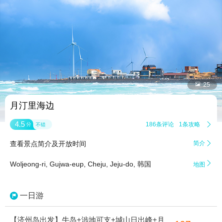


25
月汀里海边
4.5
186条评论
1条攻略

分
不错
查看景点简介及开放时间
简介


Woljeong-ri, Gujwa-eup, Cheju, Jeju-do, 韩国
地图
一日游
【济州岛出发】牛岛+涉地可支+城山日出峰+月