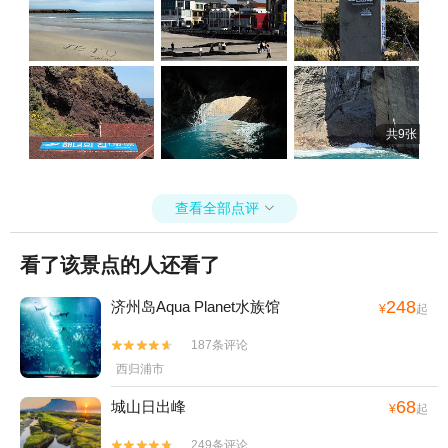
十足。 一天下来轻松愉快、收获满满，不仅看遍济州东线绝美风光，
更感受到暖心陪伴。强烈推荐这位靠谱导游，选择他带队，济州之行
省心又舒心！
共9张
查看全部点评

看了该景点的人还看了
248
济州岛Aqua Planet水族馆
¥
起
187条评论


西归浦市
68
城山日出峰
¥
起
249条评论

