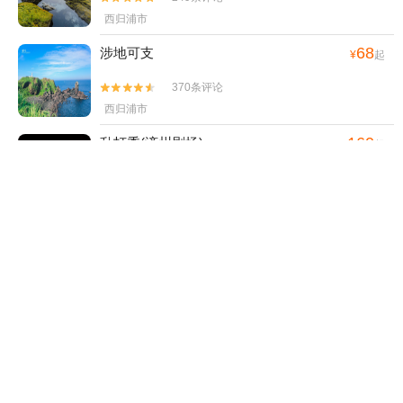
西归浦市
68
涉地可支
¥
起
370条评论


西归浦市
160
乱打秀(济州剧场)
¥
起
143条评论


济州岛
30
牛岛
¥
起
334条评论


济州岛
57
迷宫主题公园
¥
起
32条评论


济州岛