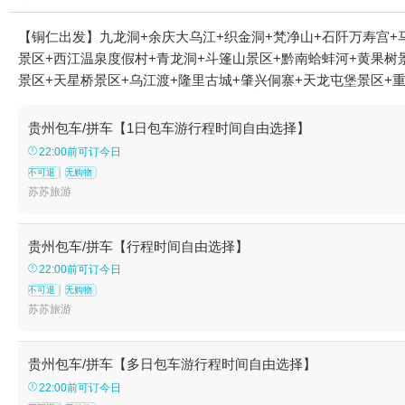
【铜仁出发】九龙洞+余庆大乌江+织金洞+梵净山+石阡万寿宫+
景区+西江温泉度假村+青龙洞+斗篷山景区+黔南蛤蚌河+黄果树
景区+天星桥景区+乌江渡+隆里古城+肇兴侗寨+天龙屯堡景区+
区+大洞竹海+铜仁文笔峰+㵲阳河风景名胜区+西江千户苗寨+乌
+铜仁古城+黔南掌布风景区+黄平浪洞森林温泉+贵州梵净山佛教
贵州包车/拼车【1日包车游行程时间自由选择】
+乌江山峡+㵲阳河风景名胜区-已下线+三岔湖+黄果树水帘洞+
22:00前可订今日
南旅游直通车+云舍景区+乌蒙大草原+西江苗族博物馆+镇远石屏
不可退
无购物
万达小镇+红水河+独山天洞景区+福泉古城文化旅游景区+二十四
苏苏旅游
海玻璃天桥+高荡千年布依古寨文化旅游景区+荔波颠倒博物馆+仙
万达锦华温泉酒店云沁温泉+杉木河+佛顶山生态旅游区+乌江秘
贵州包车/拼车【行程时间自由选择】
际旅游度假区+荔波古镇+西江千户苗寨景区-观景台+贵洞风景区
22:00前可订今日
山旅游景区+山隐西江野奢营地+乌江傣族风情公园+乌江赤壁观
不可退
无购物
漫湖生态度假公园+黄果树·天瀑灵韵1日游
苏苏旅游
贵州包车/拼车【多日包车游行程时间自由选择】
22:00前可订今日