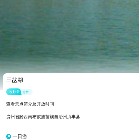
三岔湖
5.0
分
超赞
查看景点简介及开放时间
贵州省黔西南布依族苗族自治州贞丰县
一日游