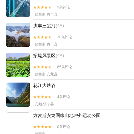
9条评论


黔西南·贞丰县
贞丰三岔河
(4A)
30条评论


黔西南·贞丰县
招堤风景区
(4A)
65条评论


黔西南·安龙县
花江大峡谷
4条评论


安顺·镇宁县
方麦斯安龙国家山地户外运动公园
0条评论


黔西南