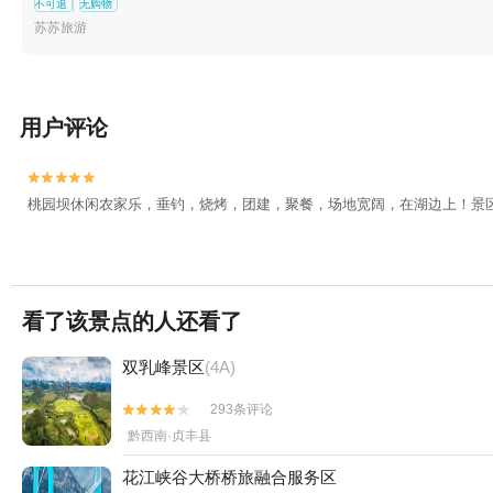
不可退
无购物
苏苏旅游
用户评论


桃园坝休闲农家乐，垂钓，烧烤，团建，聚餐，场地宽阔，在湖边上！景
看了该景点的人还看了
双乳峰景区
(4A)
293条评论


黔西南·贞丰县
花江峡谷大桥桥旅融合服务区