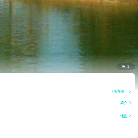

1
1条评论

简介


地图