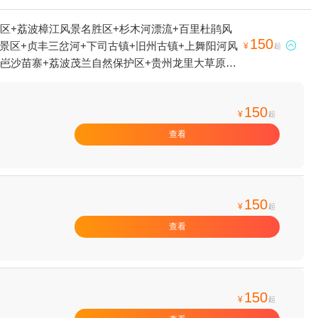
景区+荔波樟江风景名胜区+杉木河漂流+百里杜鹃风
150
寨景区+贞丰三岔河+下司古镇+旧州古镇+上舞阳河风

¥
起
+岜沙苗寨+荔波茂兰自然保护区+贵州龙里大草原景
荔波大七孔景区+陡坡塘瀑布+万峰林景区+金海雪山
仙境+朱砂古镇+双乳峰景区+大明边城+黄果树碑林
150
云龙洞+毕节黔西景区+织金大峡谷+红果树+贵州黔东
¥
起
玩乐+巫山峡谷旅游景区+西江乌利大峡谷漂流+丹寨
查看
州九仙旅游景区+杉木湖景区+梅花山旅游景区+野玉
神骏欢乐世界+龙里水乡+乌江黎芝峡旅游景区+丹寨
瀑布夜游+贵州毕节鸡鸣三省旅游景区+贵州乌江寨国
击俱乐部+丹寨万达小镇蜡染小院+镇远天后宫+娘娘
150
¥
起
涪陵段）+乌江白果坨国家湿地公园+恐龙小镇+云
查看
150
¥
起