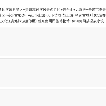
马岭河峡谷景区+贵州高过河风景名胜区+云台山+九洞天+云峰屯堡
景区+妥乐古银杏+乌江小山城+天下苗城·苗王城+镇远古城+郎德苗
重庆乌江龚滩旅游度假区+黔东南州民族博物馆+剑河仰阿莎温泉小镇
江+红云金顶+荔波小七孔景区+黄果树漂流+黄果树神龙洞+万峰湖+
文化苑+玉舍国家森林公园+紫林山国际旅游度假区+瑶山古寨+云林
贵州宣慰府+潜龙洞+铜仁大峡谷+马岭河峡谷漂流+乌江源百里画廊+
山+油杉河景区+乌江夜游明珠2号+斗篷山温泉+寨沙侗寨+黔南本地
道拐+都匀秦汉影视城+云谷生态园+中华民俗欢乐谷+恐龙乐园+贵
人街景区+梵净山公园+安顺旧州古镇+巫山峡谷旅游景区-已下线+
境新滩景区+云屯生态体育公园旅游景区+剑河温泉体验馆+黄果树大
+梦幻梵净山剧场-已下线+乌江夜游游船+梵净书院+西江千户苗寨射
景台+乌江渡码头渡假村+西江一号风雨桥+峰林布依景区+乌江画廊（