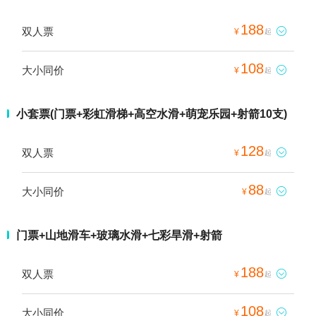
188
双人票

¥
起
108
大小同价

¥
起
小套票(门票+彩虹滑梯+高空水滑+萌宠乐园+射箭10支)
128
双人票

¥
起
88
大小同价

¥
起
门票+山地滑车+玻璃水滑+七彩旱滑+射箭
188
双人票

¥
起
108
大小同价

¥
起