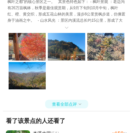
枫叶之都”的核心景区之一。 其景色特色如下： - 枫叶景观 ：老边沟
有26万亩枫林，秋季是最佳观赏期，从9月下旬到10月中旬，枫叶
红、橙、黄交织，形成五花山林的美景，漫步8公里赏枫步道，仿佛置
身于油画之中。 - 山水风光 ：景区内溪流总长约15公里，形成了大
小瀑布二十余处，如拥硌河游览区的萦水湾玉瀑飞悬，三叠瀑水流经

三层岩石跌落，在阳光折射下常现彩虹。河水清澈见底，与周围的山
林、巨石相互映衬，构成了“水在石上流，人在画中游”的美妙意境。
- 奇峰异石 ：老边沟的石阵坡游赏区有近千亩巨石群，如聚仙峰、虎
头峰等，这些巨石在地球运动及重力作用下，形成了独特的石坡、石
阵、石堆景观。万象谷游览区也有揖客门、巨蟾湾、老麦垛等奇峰怪
石，揖客门形似门状，巨蟾湾岸边巨石侧看如巨蛙，老麦垛圆如大
钟，高若古塔。 - 四季景致 ：春季杜鹃花开满山谷，粉白色的花海
与青翠山林相映成趣；夏季无酷暑，是避暑天堂，森林覆盖率高达9
8%，漫步木栈道，可享受清新的空气和清凉的溪水；冬季银装素裹，
冰挂玉树形成梦幻的冰雪世界。
查看全部点评

看了该景点的人还看了