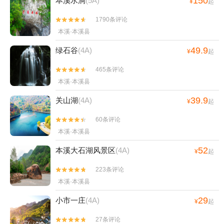
150
本溪水洞
(5A)
¥
起
1790条评论


本溪·本溪县
49.9
绿石谷
(4A)
¥
起
465条评论


本溪·本溪县
39.9
关山湖
(4A)
¥
起
60条评论


本溪·本溪县
52
本溪大石湖风景区
(4A)
¥
起
223条评论


本溪·本溪县
29
小市一庄
(4A)
¥
起
27条评论

