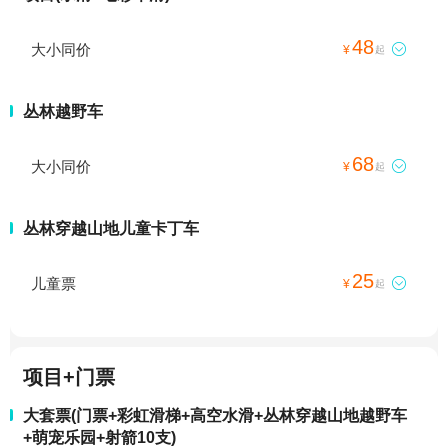
48
大小同价

¥
起
丛林越野车
68
大小同价

¥
起
丛林穿越山地儿童卡丁车
25
儿童票

¥
起
项目+门票
大套票(门票+彩虹滑梯+高空水滑+丛林穿越山地越野车
+萌宠乐园+射箭10支)