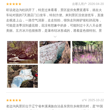
去哪儿用户 2026-04-20


听说老边沟杜鹃开了，特意过来看看，景区提供免费直通车，就在火
车站对面的7天酒店门口坐车，特别方便。来到景区没坐游览车，直接
走栈道上山，一路空气清新，走走拍拍，很快走到南驴坡杜鹃花海，
可能是淡季没到盛花期，花没有想象中的多，可能到过十天八天会更
美丽。五月冰川也很推荐，是瀑布结冰形成的，透着蓝色很特别。景
区里的工作人员很友善，今天降温天气冷，还给我们倒了开水，暖

心！
u*4 2025-10-22


老边沟风景区位于辽宁省本溪满族自治县东营坊乡南营坊村，是“中国