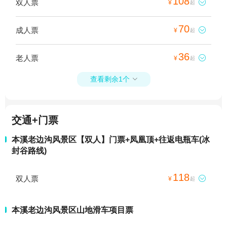
108
双人票

¥
起
70
成人票

¥
起
36
老人票

¥
起
查看剩余1个

交通+门票
本溪老边沟风景区【双人】门票+凤凰顶+往返电瓶车(冰
封谷路线)
118
双人票

¥
起
本溪老边沟风景区山地滑车项目票