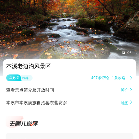


95
本溪老边沟风景区
4.6
497条评论
1条攻略

分
很棒
查看景点简介及开放时间
简介


本溪市本溪满族自治县东营坊乡
地图