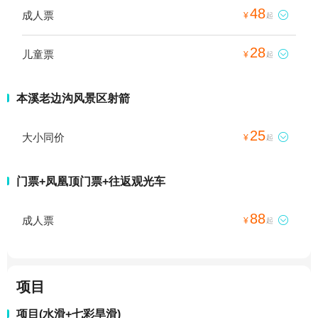
48
成人票

¥
起
28
儿童票

¥
起
本溪老边沟风景区射箭
25
大小同价

¥
起
门票+凤凰顶门票+往返观光车
88
成人票

¥
起
项目
项目(水滑+七彩旱滑)