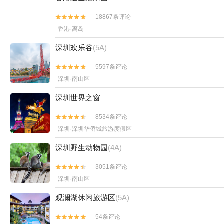
18867条评论


香港·离岛
深圳欢乐谷
(5A)
5597条评论


深圳·南山区
深圳世界之窗
8534条评论


深圳·深圳华侨城旅游度假区
深圳野生动物园
(4A)
3051条评论


深圳·南山区
观澜湖休闲旅游区
(5A)
54条评论

