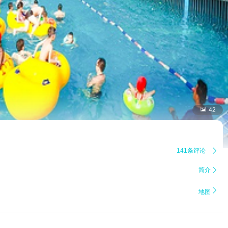

42
141条评论

简介


地图