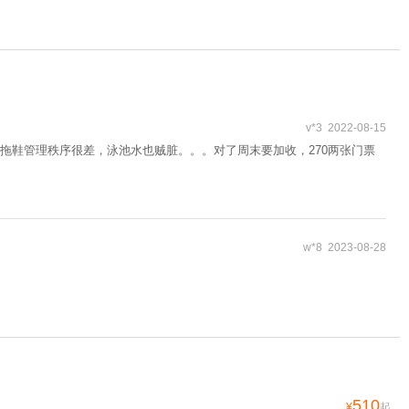
v*3 2022-08-15
拖鞋管理秩序很差，泳池水也贼脏。。。对了周末要加收，270两张门票
w*8 2023-08-28
510
¥
起