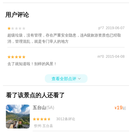
用户评论
p*7 2019-06-07


超级垃圾，没有管理，存在严重安全隐患，连A级旅游资质也已经取
消，管理混乱，就是专门宰人的地方
m*0 2015-04-08


去了就知道啦！别样的风景！
查看全部点评

看了该景点的人还看了
19
五台山
(5A)
¥
起
3012条评论


忻州·五台县