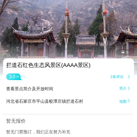


6
拦道石红色生态风景区(AAAA景区)
3.0
2条评论

分
查看景点简介及开放时间
简介


河北省石家庄市平山县蛟潭庄镇拦道石村
地图
暂无报价
暂无门票预订，我们正在努力补充