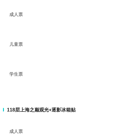
成人票
儿童票
学生票
118层上海之巅观光+逐影冰箱贴
成人票