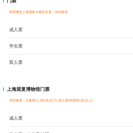
门票
登高饱览上海国际大都市全景；
优待政策
成人票
学生票
双人票
上海观复博物馆门票
优待政策：儿童票(1.3米(含)以下),老人票(80周岁(含)以上)
成人票