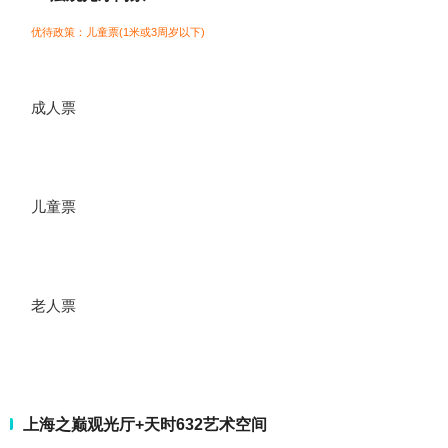
优待政策：儿童票(1米或3周岁以下)
成人票
儿童票
老人票
上海之巅观光厅+天时632艺术空间