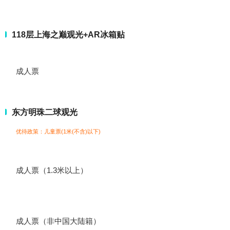
118层上海之巅观光+AR冰箱贴
成人票
东方明珠二球观光
优待政策：儿童票(1米(不含)以下)
成人票（1.3米以上）
成人票（非中国大陆籍）