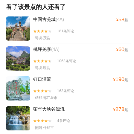
看了该景点的人还看了
58
中国古羌城
(4A)
¥
起
181条评论


阿坝·茂县
60
桃坪羌寨
(4A)
¥
起
1063条评论


阿坝·理县
190
虹口漂流
¥
起
163条评论


成都·都江堰市
278
蓥华大峡谷漂流
¥
起
4条评论


德阳·什邡市