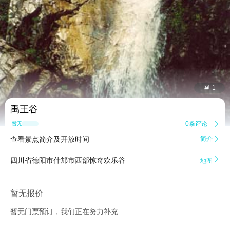


1
禹王谷
0条评论

暂无点评
查看景点简介及开放时间
简介


四川省德阳市什邡市西部惊奇欢乐谷
地图
暂无报价
暂无门票预订，我们正在努力补充