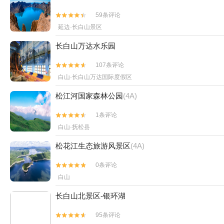
59条评论


延边·长白山景区
长白山万达水乐园
107条评论


白山·长白山万达国际度假区
松江河国家森林公园
(4A)
1条评论


白山·抚松县
松花江生态旅游风景区
(4A)
0条评论


白山
长白山北景区-银环湖
95条评论

