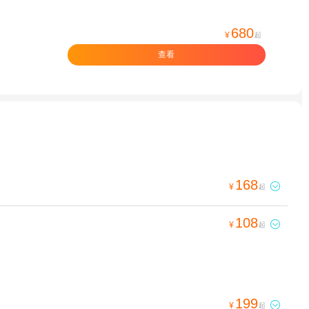
680
¥
起
查看
168

¥
起
108

¥
起
199

¥
起