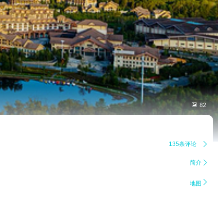

82
135条评论

简介


地图