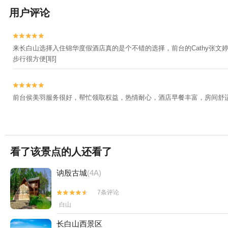
用户评论


来长白山选择入住锦华度假酒店真的是个不错的选择，前台的Cathy张文
步行很方便[耶]


前台侯美羽服务很好，帮忙领取权益，热情耐心，酒店早餐丰富，房间舒
看了该景点的人还看了
讷殷古城
(4A)
7条评论


白山
长白山西景区