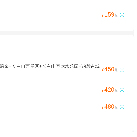
159

¥
起
温泉+长白山西景区+长白山万达水乐园+讷殷古城
450

¥
起
420

¥
起
480

¥
起