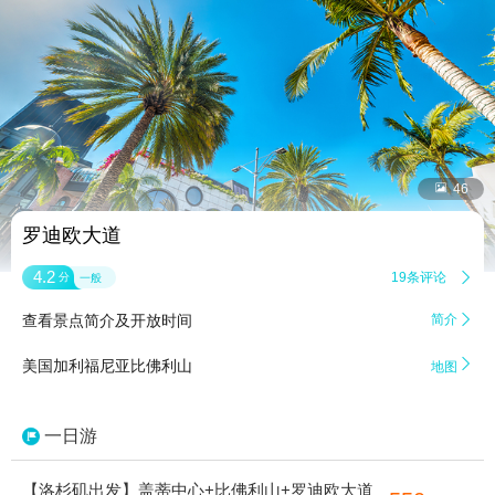


46
罗迪欧大道
4.2
19条评论

分
一般
查看景点简介及开放时间
简介


美国加利福尼亚比佛利山
地图
一日游
【洛杉矶出发】盖蒂中心+比佛利山+罗迪欧大道