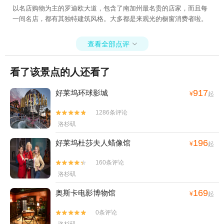
以名店购物为主的罗迪欧大道，包含了南加州最名贵的店家，而且每
一间名店，都有其独特建筑风格。大多都是来观光的橱窗消费者啦。
查看全部点评

看了该景点的人还看了
917
好莱坞环球影城
¥
起
1286条评论


洛杉矶
196
好莱坞杜莎夫人蜡像馆
¥
起
160条评论


洛杉矶
169
奥斯卡电影博物馆
¥
起
0条评论

