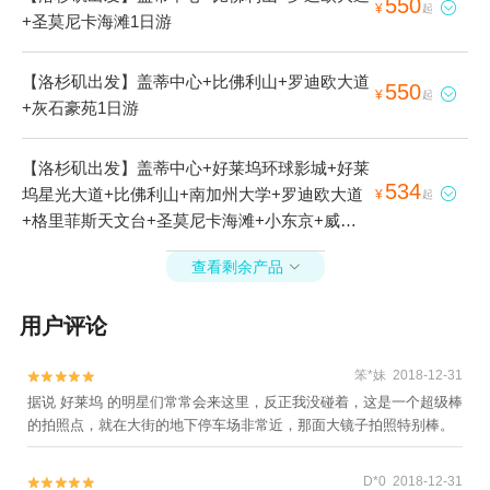
550

¥
起
+圣莫尼卡海滩1日游
【洛杉矶出发】盖蒂中心+比佛利山+罗迪欧大道
550

¥
起
+灰石豪苑1日游
【洛杉矶出发】盖蒂中心+好莱坞环球影城+好莱
534
坞星光大道+比佛利山+南加州大学+罗迪欧大道

¥
起
+格里菲斯天文台+圣莫尼卡海滩+小东京+威尼
斯海滩+日落大道+洛杉矶县艺术博物馆+洛杉矶
查看剩余产品

自然历史博物馆+好莱坞标志+好莱坞华纳兄弟影
城之旅+加州迪士尼乐园度假区+汉庭顿图书馆
用户评论
+好莱坞+格里菲斯公园+天使铁路+唐人街1日游
笨*妹 2018-12-31


据说 好莱坞 的明星们常常会来这里，反正我没碰着，这是一个超级棒
的拍照点，就在大街的地下停车场非常近，那面大镜子拍照特别棒。
D*0 2018-12-31

