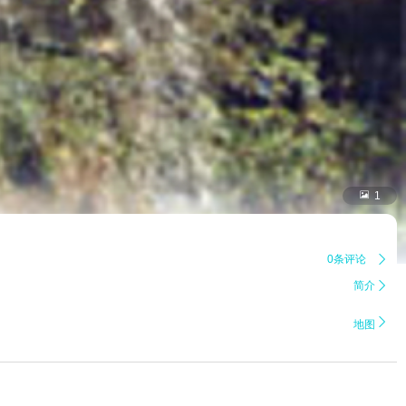

1
0条评论

简介


地图