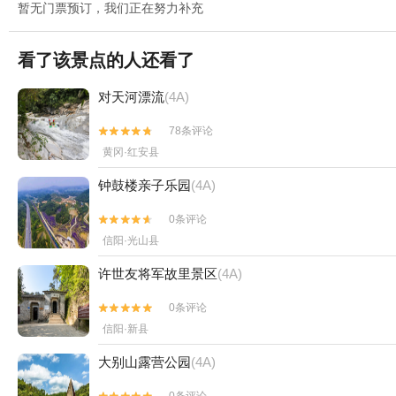
暂无门票预订，我们正在努力补充
看了该景点的人还看了
对天河漂流
(4A)
78条评论


黄冈·红安县
钟鼓楼亲子乐园
(4A)
0条评论


信阳·光山县
许世友将军故里景区
(4A)
0条评论


信阳·新县
大别山露营公园
(4A)