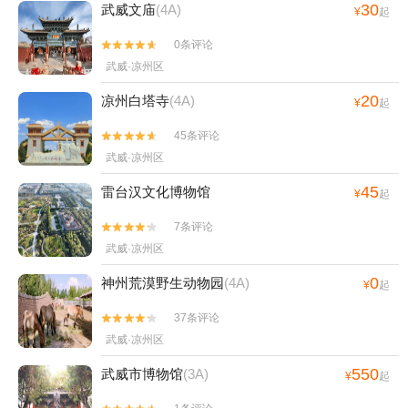
30
武威文庙
(4A)
¥
起
0条评论


武威·凉州区
20
凉州白塔寺
(4A)
¥
起
45条评论


武威·凉州区
45
雷台汉文化博物馆
¥
起
7条评论


武威·凉州区
0
神州荒漠野生动物园
(4A)
¥
起
37条评论


武威·凉州区
550
武威市博物馆
(3A)
¥
起