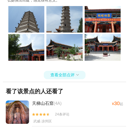
弘扬佛法而建，感觉很有意义。
查看全部点评

看了该景点的人还看了
30
天梯山石窟
(4A)
¥
起
24条评论


武威·凉州区