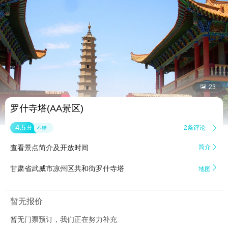


23
罗什寺塔(AA景区)
4.5
2条评论

分
不错
查看景点简介及开放时间
简介


甘肃省武威市凉州区共和街罗什寺塔
地图
暂无报价
暂无门票预订，我们正在努力补充