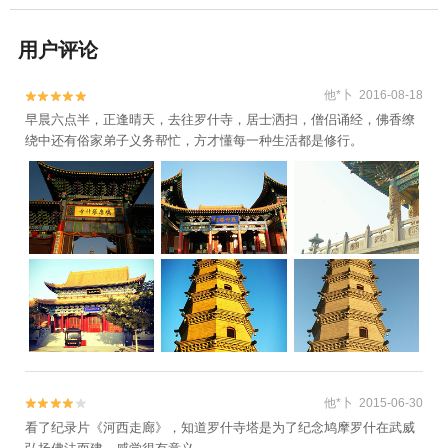
用户评论
他*卜 2016-08-18


早晨六点半，正逢晴天，去往罗什寺，居士洒扫，僧侣诵经，佛香缭
绕中还有俗家弟子义务帮忙，方才懂每一种生活都是修行。
他*卜 2015-06-30


看了纪录片《河西走廊》，知道罗什寺塔是为了纪念鸠摩罗什在武威