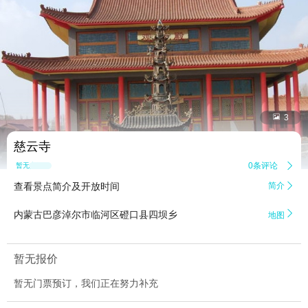


3
慈云寺
0条评论

暂无点评
查看景点简介及开放时间
简介


内蒙古巴彦淖尔市临河区磴口县四坝乡
地图
暂无报价
暂无门票预订，我们正在努力补充