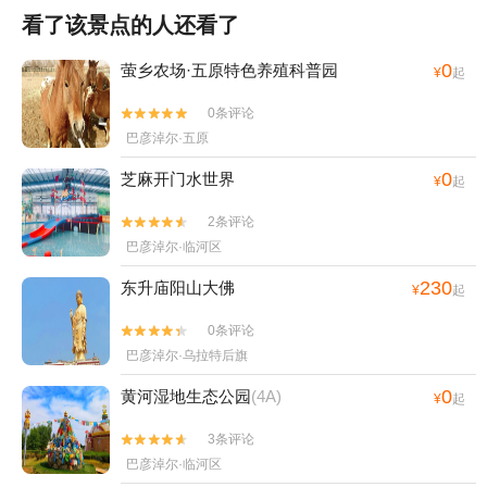
看了该景点的人还看了
0
萤乡农场·五原特色养殖科普园
¥
起
0条评论


巴彦淖尔·五原
0
芝麻开门水世界
¥
起
2条评论


巴彦淖尔·临河区
230
东升庙阳山大佛
¥
起
0条评论


巴彦淖尔·乌拉特后旗
0
黄河湿地生态公园
(4A)
¥
起
3条评论


巴彦淖尔·临河区