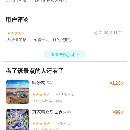
暂无门票预订，我们正在努力补充
用户评论
超*新 2015-11-22


3d效果不错！！值得一去，玩的挺开心
查看全部点评

看了该景点的人还看了
120
响沙湾
(5A)
¥
起
2601条评论


鄂尔多斯·达拉特旗
99
万家惠欢乐世界
(4A)
¥
起
57条评论

