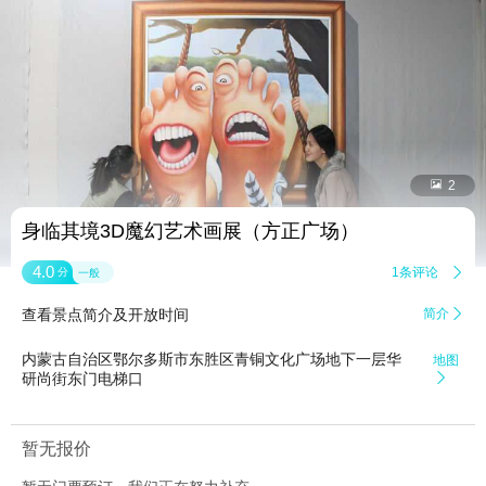


2
身临其境3D魔幻艺术画展（方正广场）
4.0
1条评论

分
一般
查看景点简介及开放时间
简介

内蒙古自治区鄂尔多斯市东胜区青铜文化广场地下一层华
地图
研尚街东门电梯口

暂无报价