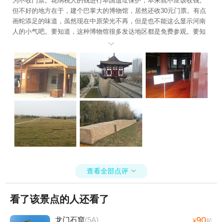
为不收门票。花纳税人的钱进行本国遗址保护，本来就不应该收钱。
但不好的地方在于，建个巴掌大的博物馆，居然还收30元门票。有点
画蛇添足的味道，虽然现在中原荣光不再，但是也不能这么显示河南
人的小气吧。要知道，这种博物馆很多发达地区都是免费参观。要知
道，洛阳的各级政府建筑都是富丽堂皇，这也太丢脸科吧。 另外，城

门楼上虽然也写着凭票参观，但是所有人都来去自如，且并没有人阻
拦无票群众，其实，楼上的内容，已经完全足够了解此遗址科。 最
后，想说的是，其实，从西安到洛阳，还有许多皇城遗址，非常容易
到达，可是，当我去时，却看不见其他游客。。。
查看全部点评

看了该景点的人还看了
90
龙门石窟
(5A)
¥
起