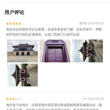
用户评论
嘟*嘟 2019-05-25


喜欢历史的朋友可以去看看，应该有更多的了解。还在开发中，周围
的环境也不错👍交通便利、去龙门高铁门口就可以坐
r*4 2019-02-10


地方是个好地方，比西安德大明宫遗址和洛阳的隋唐宫城遗址好，因