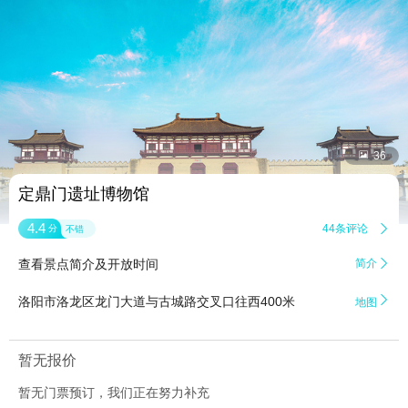


36
定鼎门遗址博物馆
4.4
44条评论

分
不错
查看景点简介及开放时间
简介


洛阳市洛龙区龙门大道与古城路交叉口往西400米
地图
暂无报价
暂无门票预订，我们正在努力补充