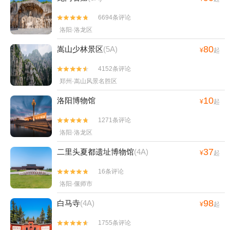
6694条评论


洛阳·洛龙区
80
嵩山少林景区
(5A)
¥
起
4152条评论


郑州·嵩山风景名胜区
10
洛阳博物馆
¥
起
1271条评论


洛阳·洛龙区
37
二里头夏都遗址博物馆
(4A)
¥
起
16条评论


洛阳·偃师市
98
白马寺
(4A)
¥
起
1755条评论

