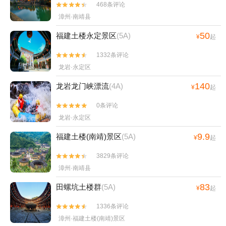
468条评论


漳州·南靖县
50
福建土楼永定景区
(5A)
¥
起
1332条评论


龙岩·永定区
140
龙岩龙门峡漂流
(4A)
¥
起
0条评论


龙岩·永定区
9.9
福建土楼(南靖)景区
(5A)
¥
起
3829条评论


漳州·南靖县
83
田螺坑土楼群
(5A)
¥
起
1336条评论


漳州·福建土楼(南靖)景区