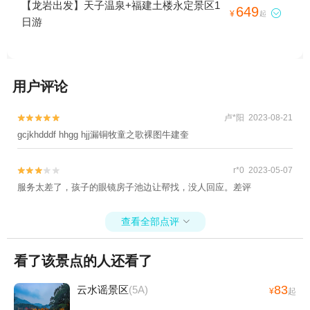
国+帷幕开啦红地毯蜡像艺术馆+十里蓝山
【龙岩出发】天子温泉+福建土楼永定景区1
649

¥
起
+天子温泉+灵玲国际马戏城+半月山温泉+贝
日游
壳梦幻世界+福州3D错觉艺术馆+志闽户外运
动中心+汤里温泉+厦门老院子景区+诚毅科
技探索中心+佰翔圆山花泉(温泉)+角美多棱
温泉+厦门方特东方神画+鼓浪屿故宫文物馆
用户评论
+厦门方特旅游度假区+巧克力王国+福州欧
乐堡海洋世界+厦门中非世野野生动物+罗约
卢*阳 2023-08-21


海滨温泉+美季温泉+泉州欧乐堡水上世界
gcjkhdddf hhgg hjj漏铜牧童之歌裸图牛建奎
+泉州欧乐堡海洋王国乐园+厦门灵玲动物王
国+椰风寨海洋科普乐园+鼓浪屿当代艺术中
r*0 2023-05-07


心KCCA+建发山外山温泉公园+橘若·西街(综
服务太差了，孩子的眼镜房子池边让帮找，没人回应。差评
合创意空间店)+泉州7FUN天台复合空间木偶
戏1日游
查看全部点评

看了该景点的人还看了
83
云水谣景区
(5A)
¥
起