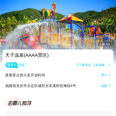


65
天子温泉(AAAA景区)
4.4
177条评论
1条攻略

分
不错
查看景点简介及开放时间
简介


福建省龙岩市永定区城郊乡东溪村箭滩组4号
地图