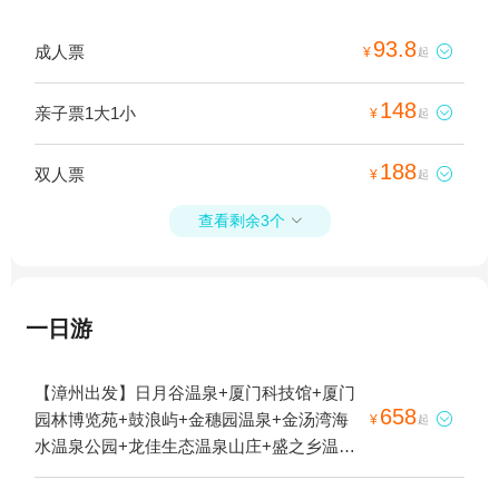
93.8
成人票

¥
起
148
亲子票1大1小

¥
起
188
双人票

¥
起
查看剩余3个

一日游
【漳州出发】日月谷温泉+厦门科技馆+厦门
658
园林博览苑+鼓浪屿+金穗园温泉+金汤湾海

¥
起
水温泉公园+龙佳生态温泉山庄+盛之乡温泉
渡假村+鹭江夜游+椰风寨+厦门方特梦幻王