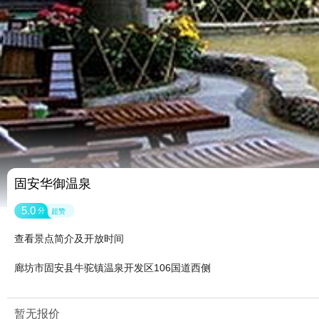
固安华御温泉
5.0
分
超赞
查看景点简介及开放时间
廊坊市固安县牛驼镇温泉开发区106国道西侧
暂无报价