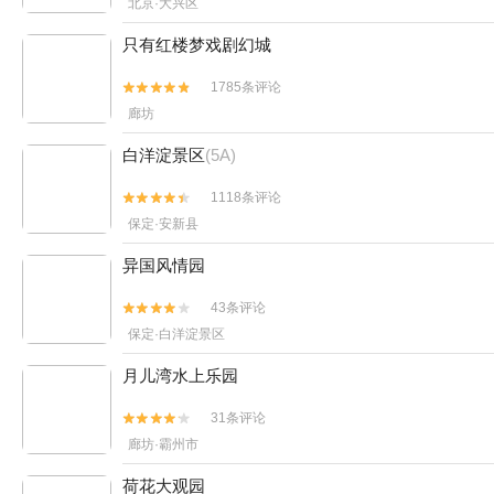
北京·大兴区
只有红楼梦戏剧幻城
1785条评论


廊坊
白洋淀景区
(5A)
1118条评论


保定·安新县
异国风情园
43条评论


保定·白洋淀景区
月儿湾水上乐园
31条评论


廊坊·霸州市
荷花大观园