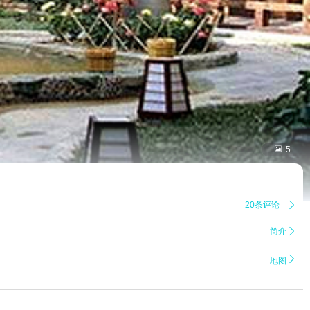

5
20条评论

简介


地图