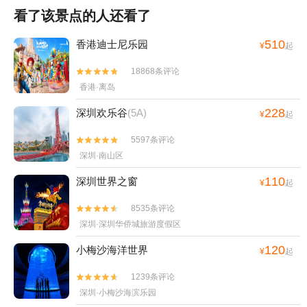
看了该景点的人还看了
510
香港迪士尼乐园
¥
起
18868条评论


香港·离岛
228
深圳欢乐谷
(5A)
¥
起
5597条评论


深圳·南山区
110
深圳世界之窗
¥
起
8535条评论


深圳·深圳华侨城旅游度假区
120
小梅沙海洋世界
¥
起
1239条评论


深圳·小梅沙海滨乐园