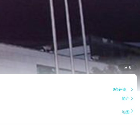

6
0条评论

简介


地图