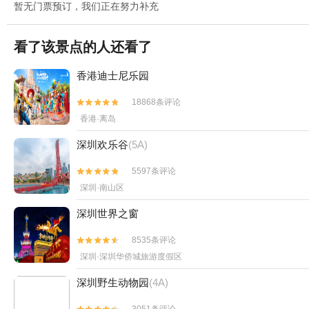
暂无门票预订，我们正在努力补充
看了该景点的人还看了
香港迪士尼乐园
18868条评论


香港·离岛
深圳欢乐谷
(5A)
5597条评论


深圳·南山区
深圳世界之窗
8535条评论


深圳·深圳华侨城旅游度假区
深圳野生动物园
(4A)