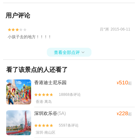
用户评论
吕*洲 2015-06-11


小孩子去的地方！！！！
查看全部点评

看了该景点的人还看了
510
香港迪士尼乐园
¥
起
18868条评论


香港·离岛
228
深圳欢乐谷
(5A)
¥
起
5597条评论


深圳·南山区