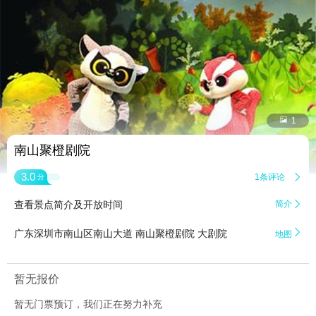


1
南山聚橙剧院
3.0
1条评论

分
查看景点简介及开放时间
简介


广东深圳市南山区南山大道 南山聚橙剧院 大剧院
地图
暂无报价
暂无门票预订，我们正在努力补充