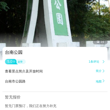


19
台南公园
5.0
1条评论

分
超赞
查看景点简介及开放时间
简介


台南市公园路
地图
暂无报价
暂无门票预订，我们正在努力补充