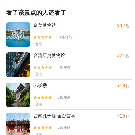
看了该景点的人还看了
42
奇美博物馆
¥
起
84条评论


台南
21
台湾历史博物馆
¥
起
0条评论


台南
14
赤崁楼
¥
起
0条评论


台南
15
台南孔子庙 全台首学
¥
起
0条评论


台南