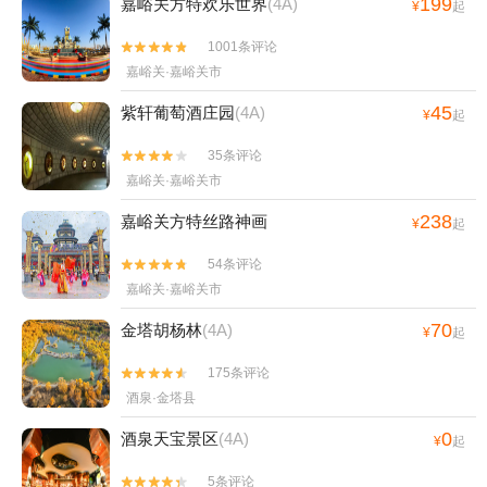
199
嘉峪关方特欢乐世界
(4A)
¥
起
1001条评论


嘉峪关·嘉峪关市
45
紫轩葡萄酒庄园
(4A)
¥
起
35条评论


嘉峪关·嘉峪关市
238
嘉峪关方特丝路神画
¥
起
54条评论


嘉峪关·嘉峪关市
70
金塔胡杨林
(4A)
¥
起
175条评论


酒泉·金塔县
0
酒泉天宝景区
(4A)
¥
起
5条评论

