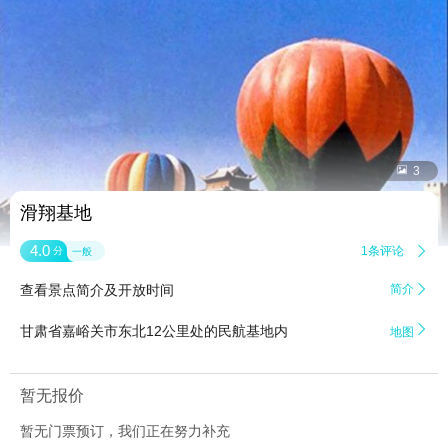


3
滑翔基地
4.0
1条评论

分
一般
查看景点简介及开放时间
简介


甘肃省嘉峪关市东北12公里处的民航基地内
地图
暂无报价
暂无门票预订，我们正在努力补充