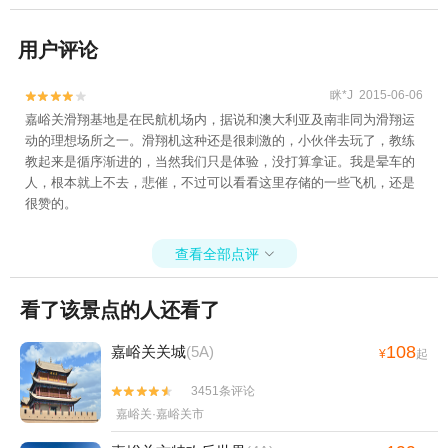
用户评论
眯*J 2015-06-06


嘉峪关滑翔基地是在民航机场内，据说和澳大利亚及南非同为滑翔运
动的理想场所之一。滑翔机这种还是很刺激的，小伙伴去玩了，教练
教起来是循序渐进的，当然我们只是体验，没打算拿证。我是晕车的
人，根本就上不去，悲催，不过可以看看这里存储的一些飞机，还是
很赞的。
查看全部点评

看了该景点的人还看了
108
嘉峪关关城
(5A)
¥
起
3451条评论


嘉峪关·嘉峪关市