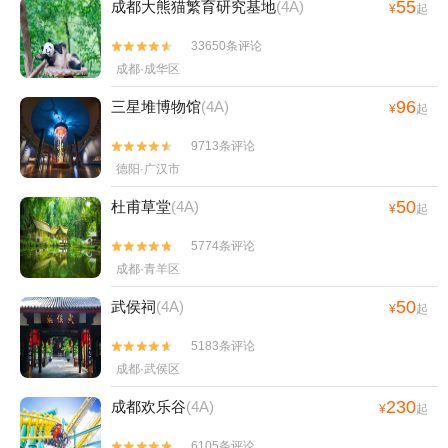
55
成都大熊猫繁育研究基地
(4A)
¥
起
33650条评论


成都·成华区
96
三星堆博物馆
(4A)
¥
起
9713条评论


德阳·广汉市
50
杜甫草堂
(4A)
¥
起
5774条评论


成都·青羊区
50
武侯祠
(4A)
¥
起
5183条评论


成都·武侯区
230
成都欢乐谷
(4A)
¥
起
6105条评论

