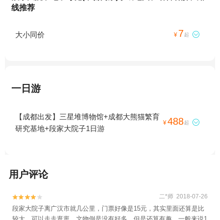
线推荐
7
大小同价

¥
起
一日游
【成都出发】三星堆博物馆+成都大熊猫繁育
488

¥
起
研究基地+段家大院子1日游
用户评论
二*师 2018-07-26


段家大院子离广汉市就几公里，门票好像是15元，其实里面还算是比
较大，可以走走逛逛，文物倒是没有好多，但是还算有趣，一般来说1