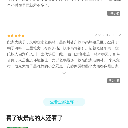
个小时在里面就差不多了。
共7张
q*7 2017-09-12


段家大院子，又称段家老鸹林，是四川省广汉市高坪镇景区，坐落于
鸭子河畔、三星堆旁（今四川省广汉市高坪镇）。清朝乾隆年间，段
氏族人由湖广入川，世代耕居于此。 昔日房宅毗连，林木参天，百鸟
群集，人居生态环境极佳，尤以老鸹最多，故名段家老鸹林。 个人觉
得，段家大院子是难得的小众景点，安静到觉得整个大宅都像是自家
一样，生态好，随处可见坐椅阅卷，伴蜀地微风在躺椅上小憩一番，

还有院内随处不期而遇的古香、古色......
共14张
查看全部点评

看了该景点的人还看了