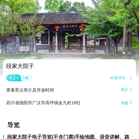


32
段家大院子
4.2
42条评论

分
一般
查看景点简介及开放时间
简介


四川省德阳市广汉市高坪镇金九村18社
地图
导览
段家大院子电子导览(不含门票)手绘地图、语音讲解、路