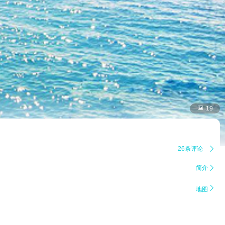

19
26条评论

简介


地图