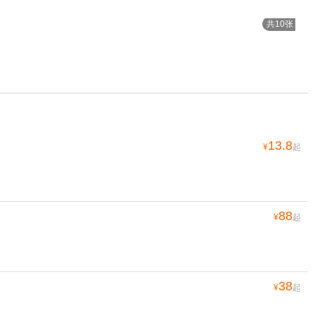
共10张
13.8
¥
起
88
¥
起
38
¥
起