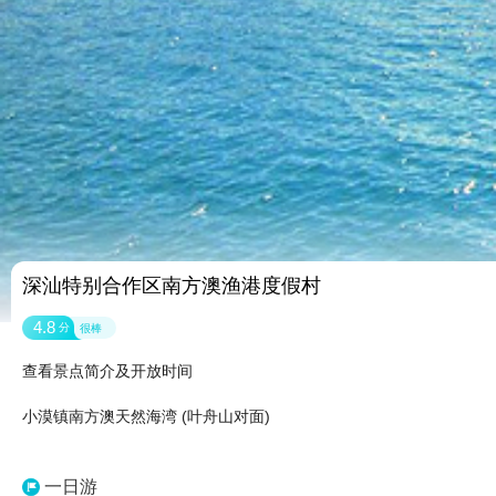
深汕特别合作区南方澳渔港度假村
4.8
分
很棒
查看景点简介及开放时间
小漠镇南方澳天然海湾 (叶舟山对面)
一日游