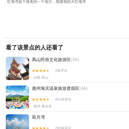
红海湾是个很美的一个地方，我爱我的大红海湾
看了该景点的人还看了
凤山民俗文化旅游区
(4A)
3条评论


汕尾·凤山
惠州海滨温泉旅游度假区
(4A)
491条评论


惠州·惠东县
双月湾
280条评论

