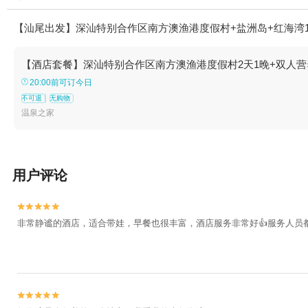
【汕尾出发】深汕特别合作区南方澳渔港度假村+盐洲岛+红海湾
【酒店套餐】深汕特别合作区南方澳渔港度假村2天1晚+双人营
20:00前可订今日
不可退
无购物
温泉之家
用户评论


非常静谧的酒店，适合带娃，早餐也很丰富，酒店服务非常好👍服务人员都

